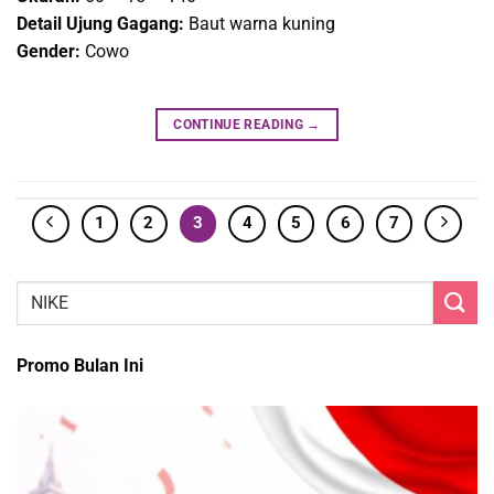
Detail Ujung Gagang:
Baut warna kuning
Gender:
Cowo
CONTINUE READING
→
1
2
3
4
5
6
7
Promo Bulan Ini