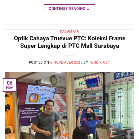
CONTINUE READING
→
KACAMATA
Optik Cahaya Truevue PTC: Koleksi Frame
Super Lengkap di PTC Mall Surabaya
POSTED ON
6 NOVEMBER 2025
BY
FENDIK OCT
06
Nov