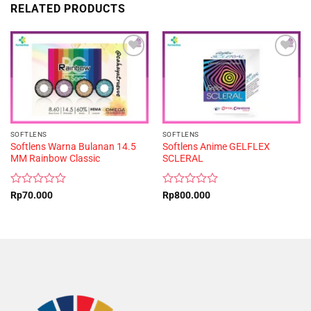
RELATED PRODUCTS
SOFTLENS
SOFTLENS
Softlens Warna Bulanan 14.5
Softlens Anime GELFLEX
MM Rainbow Classic
SCLERAL
Rated
Rated
Rp
70.000
Rp
800.000
0
0
out
out
of
of
5
5