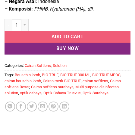
– Negara Asal:
Indonesia
– Komposisi:
PHMB, Hyaluronan (HA), dll.
Cairan Softlens BIO TRUE 300 ML quantity
ADD TO CART
BUY NOW
Categories:
Cairan Softlens
,
Solution
Tags:
Bausch n lomb
,
BIO TRUE
,
BIO TRUE 300 ML
,
BIO TRUE MPDS
,
cairan bausch n lomb
,
Cairan merk BIO TRUE
,
cairan softlens
,
Cairan
softlens Besar
,
Cairan softlens surabaya
,
Multi purpose disinfectan
solution
,
optik cahaya
,
Optik Cahaya Truevue
,
Optik Surabaya