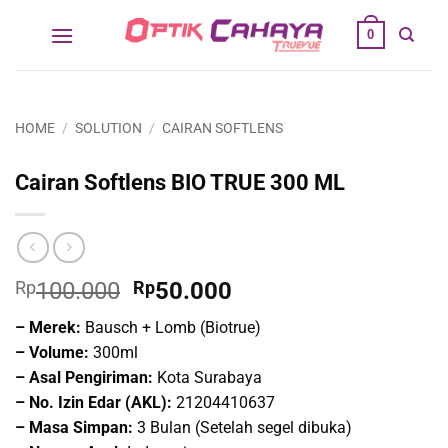
Skip
0
to
content
HOME
/
SOLUTION
/
CAIRAN SOFTLENS
Cairan Softlens BIO TRUE 300 ML
Original
Current
Rp
100.000
Rp
50.000
price
price
– Merek:
Bausch + Lomb (Biotrue)
was:
is:
– Volume:
300ml
Rp100.000.
Rp50.000.
– Asal Pengiriman:
Kota Surabaya
– No. Izin Edar (AKL):
21204410637
– Masa Simpan:
3 Bulan (Setelah segel dibuka)