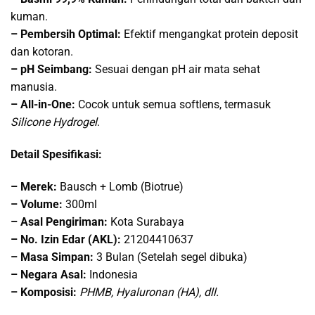
kuman.
– Pembersih Optimal:
Efektif mengangkat protein deposit
dan kotoran.
– pH Seimbang:
Sesuai dengan pH air mata sehat
manusia.
– All-in-One:
Cocok untuk semua softlens, termasuk
Silicone Hydrogel
.
Detail Spesifikasi:
– Merek:
Bausch + Lomb (Biotrue)
– Volume:
300ml
– Asal Pengiriman:
Kota Surabaya
– No. Izin Edar (AKL):
21204410637
– Masa Simpan:
3 Bulan (Setelah segel dibuka)
– Negara Asal:
Indonesia
– Komposisi:
PHMB, Hyaluronan (HA), dll.