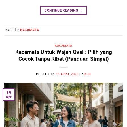
CONTINUE READING
→
Posted in
KACAMATA
KACAMATA
Kacamata Untuk Wajah Oval : Pilih yang
Cocok Tanpa Ribet (Panduan Simpel)
POSTED ON
15 APRIL 2026
BY
KIKI
15
Apr