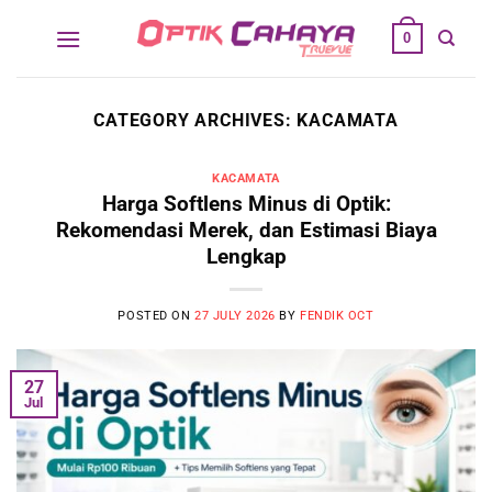
Skip
0
to
content
CATEGORY ARCHIVES:
KACAMATA
KACAMATA
Harga Softlens Minus di Optik:
Rekomendasi Merek, dan Estimasi Biaya
Lengkap
POSTED ON
27 JULY 2026
BY
FENDIK OCT
27
Jul