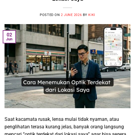
POSTED ON
2 JUNE 2026
BY
KIKI
02
Jun
Saat kacamata rusak, lensa mulai tidak nyaman, atau
penglihatan terasa kurang jelas, banyak orang langsung
mencari “optik terdekat dari lokasi saya” agar bisa segera