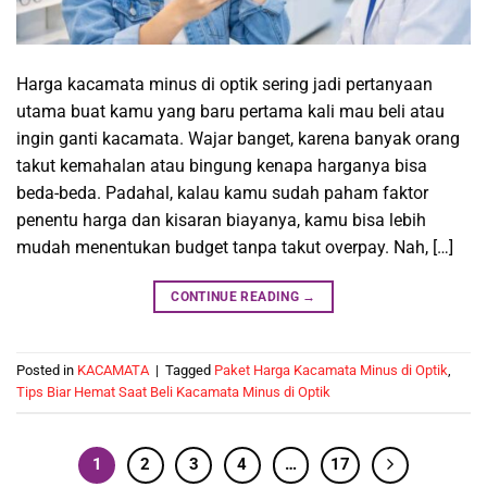
Harga kacamata minus di optik sering jadi pertanyaan
utama buat kamu yang baru pertama kali mau beli atau
ingin ganti kacamata. Wajar banget, karena banyak orang
takut kemahalan atau bingung kenapa harganya bisa
beda-beda. Padahal, kalau kamu sudah paham faktor
penentu harga dan kisaran biayanya, kamu bisa lebih
mudah menentukan budget tanpa takut overpay. Nah, […]
CONTINUE READING
→
Posted in
KACAMATA
|
Tagged
Paket Harga Kacamata Minus di Optik
,
Tips Biar Hemat Saat Beli Kacamata Minus di Optik
1
2
3
4
…
17