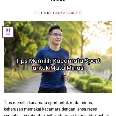
POSTED ON
1 JULY 2026
BY
KIKI
01
Jul
Tips memilih kacamata sport untuk mata minus,
keharusan memakai kacamata dengan lensa resep
seringkali membuat aktivitas olahraga terasa tidak bebas