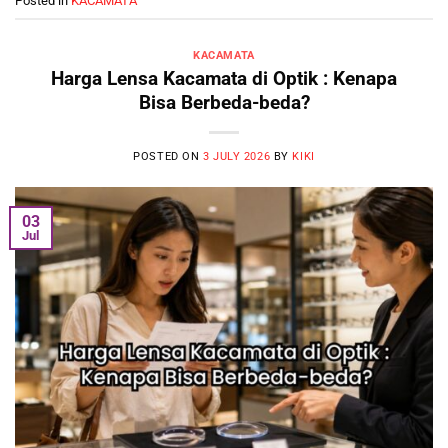
Posted in
KACAMATA
KACAMATA
Harga Lensa Kacamata di Optik : Kenapa
Bisa Berbeda-beda?
POSTED ON
3 JULY 2026
BY
KIKI
03
Jul