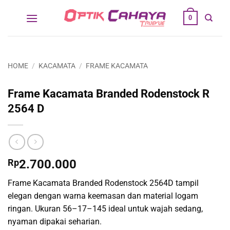
Skip
0
to
content
HOME
/
KACAMATA
/
FRAME KACAMATA
Frame Kacamata Branded Rodenstock R
2564 D
Rp
2.700.000
Frame Kacamata Branded Rodenstock 2564D tampil
elegan dengan warna keemasan dan material logam
ringan. Ukuran 56–17–145 ideal untuk wajah sedang,
nyaman dipakai seharian.