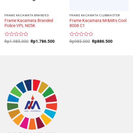
FRAME KACAMATA BRANDED
FRAME KACAMATA CLUBMASTER
Frame Kacamata Branded
Frame Kacamata Mr&Mrs Cool
Police VPL N05K
8008 C1
Rated
Original
Current
Rated
Original
Current
Rp
1.985.000
Rp
1.786.500
Rp
985.000
Rp
886.500
price
price
price
price
0
0
was:
is:
was:
is:
out
out
Rp1.985.000.
Rp1.786.500.
Rp985.000.
Rp886.500
of
of
5
5