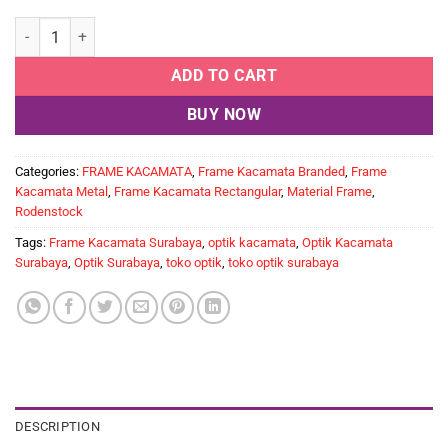
Frame Kacamata Branded Rodenstock R 2564 D quantity
ADD TO CART
BUY NOW
Categories:
FRAME KACAMATA
,
Frame Kacamata Branded
,
Frame
Kacamata Metal
,
Frame Kacamata Rectangular
,
Material Frame
,
Rodenstock
Tags:
Frame Kacamata Surabaya
,
optik kacamata
,
Optik Kacamata
Surabaya
,
Optik Surabaya
,
toko optik
,
toko optik surabaya
DESCRIPTION