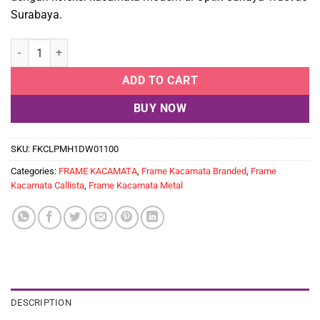
Surabaya.
Frame Kacamata Callista 61007 Platinum quantity
ADD TO CART
BUY NOW
SKU:
FKCLPMH1DW01100
Categories:
FRAME KACAMATA
,
Frame Kacamata Branded
,
Frame
Kacamata Callista
,
Frame Kacamata Metal
DESCRIPTION