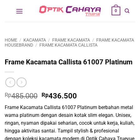
Skip
0
to
content
HOME
/
KACAMATA
/
FRAME KACAMATA
/
FRAME KACAMATA
HOUSEBRAND
/
FRAME KACAMATA CALLISTA
Frame Kacamata Callista 61007 Platinum
Original
Current
Rp
485.000
Rp
436.500
price
price
Frame Kacamata Callista 61007 Platinum berbahan metal
was:
is:
warna platinum dengan desain kotak slim elegan. Unisex,
Rp485.000.
Rp436.500.
ringan, nyaman dipakai seharian, cocok untuk kerja, kuliah,
hingga aktivitas santai. Tampil stylish & profesional
dengan koleksi kacamata modern di Optik Cahaya Truevue