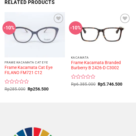
RELATED PRODUCTS
-10%
-10%
KACAMATA
Frame Kacamata Branded
FRAME KACAMATA CAT EYE
Frame Kacamata Cat Eye
Burberry B 2426-D C3002
FILANO FM721 C12
Rated
Original
Curren
Rp
6.385.000
Rp
5.746.500
price
price
0
Rated
Original
Current
Rp
285.000
Rp
256.500
was:
is:
price
price
out
0
Rp6.385.000.
Rp5.74
was:
is:
of
out
Rp285.000.
Rp256.500.
5
of
5