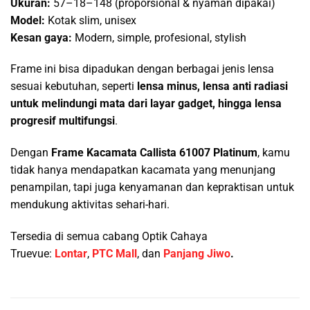
Ukuran:
57–18–148 (proporsional & nyaman dipakai)
Model:
Kotak slim, unisex
Kesan gaya:
Modern, simple, profesional, stylish
Frame ini bisa dipadukan dengan berbagai jenis lensa
sesuai kebutuhan, seperti
lensa minus, lensa anti radiasi
untuk melindungi mata dari layar gadget, hingga lensa
progresif multifungsi
.
Dengan
Frame Kacamata Callista 61007 Platinum
, kamu
tidak hanya mendapatkan kacamata yang menunjang
penampilan, tapi juga kenyamanan dan kepraktisan untuk
mendukung aktivitas sehari-hari.
Tersedia di semua cabang Optik Cahaya
Truevue:
Lontar
,
PTC Mall
, dan
Panjang Jiwo
.