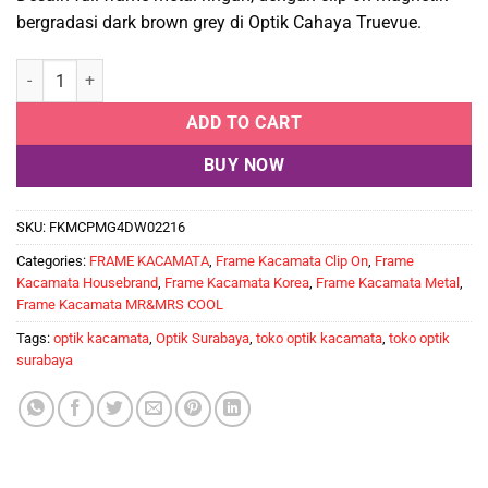
bergradasi dark brown grey di Optik Cahaya Truevue.
Frame Kacamata Clip On Mr&Mrs Cool H30687 C6 quantity
ADD TO CART
BUY NOW
SKU:
FKMCPMG4DW02216
Categories:
FRAME KACAMATA
,
Frame Kacamata Clip On
,
Frame
Kacamata Housebrand
,
Frame Kacamata Korea
,
Frame Kacamata Metal
,
Frame Kacamata MR&MRS COOL
Tags:
optik kacamata
,
Optik Surabaya
,
toko optik kacamata
,
toko optik
surabaya