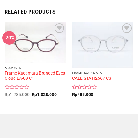
RELATED PRODUCTS
-20%
KACAMATA
Frame Kacamata Branded Eyes
FRAME KACAMATA
CALLISTA H2567 C3
Cloud EA-09 C1
Rated
Rated
Original
Current
Rp
485.000
Rp
1.285.000
Rp
1.028.000
price
price
0
0
was:
is:
out
out
Rp1.285.000.
Rp1.028.000.
of
of
5
5