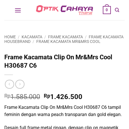
Skip
0
to
content
HOME
/
KACAMATA
/
FRAME KACAMATA
/
FRAME KACAMATA
HOUSEBRAND
/
FRAME KACAMATA MR&MRS COOL
Frame Kacamata Clip On Mr&Mrs Cool
H30687 C6
Original
Current
Rp
1.585.000
Rp
1.426.500
price
price
Frame Kacamata Clip On Mr&Mrs Cool H30687 C6 tampil
was:
is:
feminin dengan warna peach transparan dan gold elegan.
Rp1.585.000.
Rp1.426.500.
Desain full frame metal ringan, dengan clip on magnetik