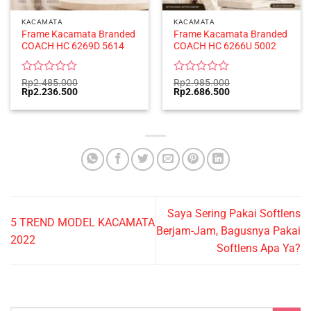
KACAMATA
KACAMATA
Frame Kacamata Branded
Frame Kacamata Branded
COACH HC 6269D 5614
COACH HC 6266U 5002
Rated
Rated
Rp
2.485.000
Rp
2.985.000
Original
Current
Original
Current
Rp
2.236.500
Rp
2.686.500
0
0
price
price
price
price
out
out
was:
is:
was:
is:
of
of
Rp2.485.000.
Rp2.236.500.
Rp2.985.000.
Rp2.686.500.
5
5
Saya Sering Pakai Softlens
5 TREND MODEL KACAMATA
Berjam-Jam, Bagusnya Pakai
2022
Softlens Apa Ya?