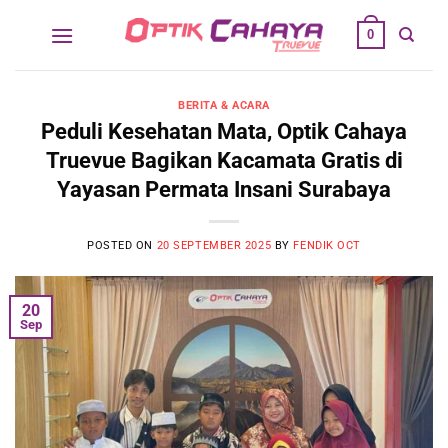
Skip
0
to
content
BERITA & ACARA
Peduli Kesehatan Mata, Optik Cahaya
Truevue Bagikan Kacamata Gratis di
Yayasan Permata Insani Surabaya
POSTED ON
20 SEPTEMBER 2025
BY
FENDIK OCT
20
Sep