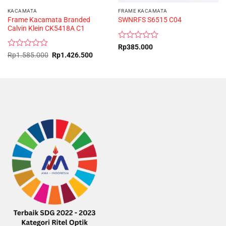
KACAMATA
FRAME KACAMATA
Frame Kacamata Branded
SWNRFS S6515 C04
Calvin Klein CK5418A C1
Rated
Rp
385.000
0
Rated
Original
Current
Rp
1.585.000
Rp
1.426.500
price
price
out
0
was:
is:
of
out
Rp1.585.000.
Rp1.426.500.
5
of
5