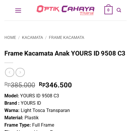
Skip
0
to
content
HOME
/
KACAMATA
/
FRAME KACAMATA
Frame Kacamata Anak YOURS ID 9508 C3
Original
Current
Rp
385.000
Rp
346.500
price
price
Model:
YOURS ID 9508 C3
was:
is:
Brand :
YOURS ID
Rp385.000.
Rp346.500.
Warna:
Light Tosca Transparan
Material:
Plastik
Frame Type:
Full Frame