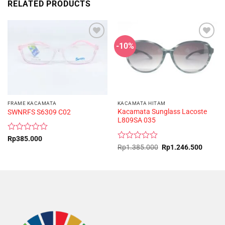
RELATED PRODUCTS
-10%
FRAME KACAMATA
KACAMATA HITAM
Kacamata Sunglass Lacoste
SWNRFS S6309 C02
L809SA 035
Rated
Rp
385.000
0
Rated
Original
Curren
Rp
1.385.000
Rp
1.246.500
price
price
out
0
was:
is:
of
out
Rp1.385.000.
Rp1.24
5
of
5