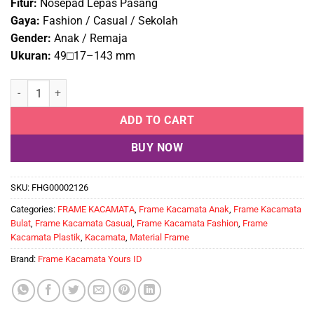
Fitur:
Nosepad Lepas Pasang
Gaya:
Fashion / Casual / Sekolah
Gender:
Anak / Remaja
Ukuran:
49□17–143 mm
Frame Kacamata Anak YOURS ID 9508 C3 quantity
ADD TO CART
BUY NOW
SKU:
FHG00002126
Categories:
FRAME KACAMATA
,
Frame Kacamata Anak
,
Frame Kacamata
Bulat
,
Frame Kacamata Casual
,
Frame Kacamata Fashion
,
Frame
Kacamata Plastik
,
Kacamata
,
Material Frame
Brand:
Frame Kacamata Yours ID