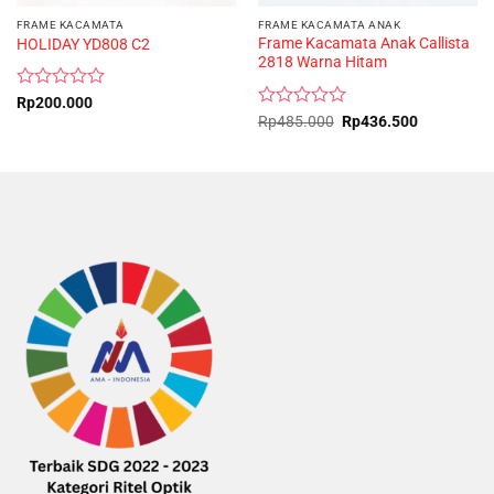
FRAME KACAMATA
FRAME KACAMATA ANAK
Frame Kacamata Anak Callista
HOLIDAY YD808 C2
2818 Warna Hitam
Rated
Rp
200.000
0
Rated
Original
Current
Rp
485.000
Rp
436.500
price
price
out
0
was:
is:
of
out
Rp485.000.
Rp436.500
5
of
5