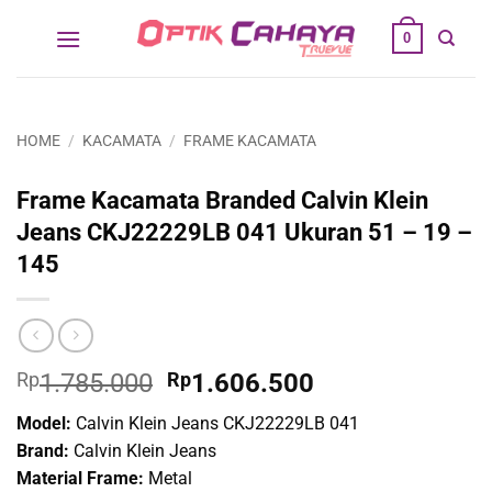
Skip
0
to
content
HOME
/
KACAMATA
/
FRAME KACAMATA
Frame Kacamata Branded Calvin Klein
Jeans CKJ22229LB 041 Ukuran 51 – 19 –
145
Original
Current
Rp
1.785.000
Rp
1.606.500
price
price
Model:
Calvin Klein Jeans CKJ22229LB 041
was:
is:
Brand:
Calvin Klein Jeans
Rp1.785.000.
Rp1.606.500.
Material Frame:
Metal