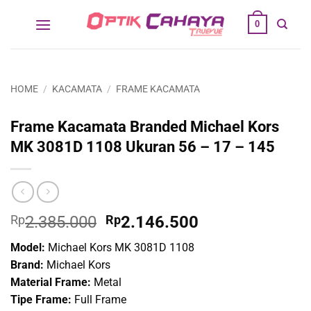
Skip
0
to
content
HOME
/
KACAMATA
/
FRAME KACAMATA
Frame Kacamata Branded Michael Kors
MK 3081D 1108 Ukuran 56 – 17 – 145
Original
Current
Rp
2.385.000
Rp
2.146.500
price
price
Model:
Michael Kors MK 3081D 1108
was:
is:
Brand:
Michael Kors
Rp2.385.000.
Rp2.146.500.
Material Frame:
Metal
Tipe Frame:
Full Frame