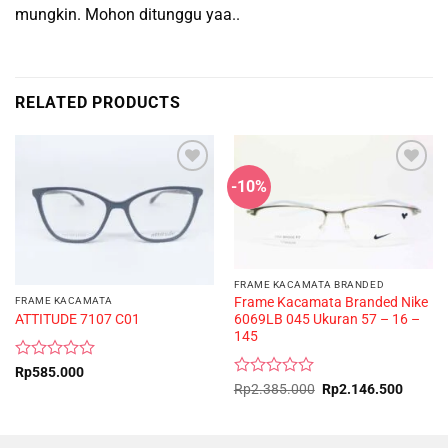
mungkin. Mohon ditunggu yaa..
RELATED PRODUCTS
-10%
FRAME KACAMATA BRANDED
Frame Kacamata Branded Nike
FRAME KACAMATA
ATTITUDE 7107 C01
6069LB 045 Ukuran 57 – 16 –
145
Rated
Rp
585.000
0
Rated
Original
Curren
Rp
2.385.000
Rp
2.146.500
price
price
out
0
was:
is:
of
out
Rp2.385.000.
Rp2.14
5
of