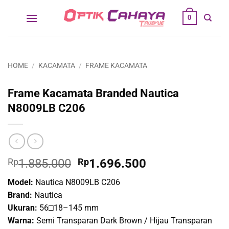
Skip
0
to
content
HOME
/
KACAMATA
/
FRAME KACAMATA
Frame Kacamata Branded Nautica
N8009LB C206
Original
Current
Rp
1.885.000
Rp
1.696.500
price
price
Model:
Nautica N8009LB C206
was:
is:
Brand:
Nautica
Rp1.885.000.
Rp1.696.500.
Ukuran:
56□18–145 mm
Warna:
Semi Transparan Dark Brown / Hijau Transparan