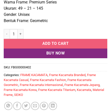
Warna Frame: Premium Series
Ukuran: 49 – 21 – 145
Gender: Unisex
Bentuk Frame: Geometric
Frame Kacamata Branded Seiko T-9001 05 quantity
ADD TO CART
BUY NOW
SKU:
FBG00000402
Categories:
FRAME KACAMATA
,
Frame Kacamata Branded
,
Frame
Kacamata Casual
,
Frame Kacamata Fashion
,
Frame Kacamata
Geometric
,
Frame Kacamata Internasional
,
Frame Kacamata Jepang
,
Frame Kacamata Korea
,
Frame Kacamata Titanium
,
Kacamata
,
Material
Frame
,
SEIKO