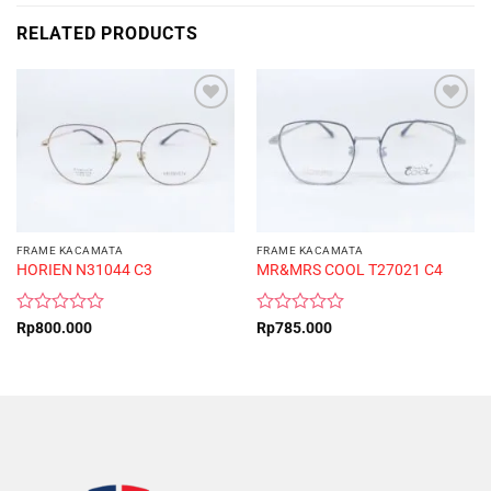
RELATED PRODUCTS
FRAME KACAMATA
FRAME KACAMATA
HORIEN N31044 C3
MR&MRS COOL T27021 C4
Rated
Rated
Rp
800.000
Rp
785.000
0
0
out
out
of
of
5
5