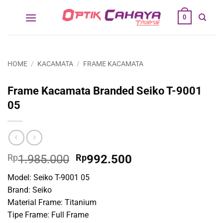
Skip
0
to
content
HOME
/
KACAMATA
/
FRAME KACAMATA
Frame Kacamata Branded Seiko T-9001
05
Original
Current
Rp
1.985.000
Rp
992.500
price
price
Model: Seiko T-9001 05
was:
is:
Brand: Seiko
Rp1.985.000.
Rp992.500.
Material Frame: Titanium
Tipe Frame: Full Frame