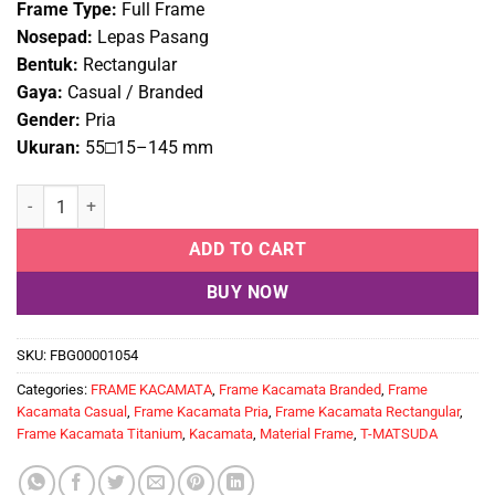
Frame Type:
Full Frame
Nosepad:
Lepas Pasang
Bentuk:
Rectangular
Gaya:
Casual / Branded
Gender:
Pria
Ukuran:
55□15–145 mm
Frame Kacamata Pria Branded TMatsuda TM 2253 C101 quantity
ADD TO CART
BUY NOW
SKU:
FBG00001054
Categories:
FRAME KACAMATA
,
Frame Kacamata Branded
,
Frame
Kacamata Casual
,
Frame Kacamata Pria
,
Frame Kacamata Rectangular
,
Frame Kacamata Titanium
,
Kacamata
,
Material Frame
,
T-MATSUDA