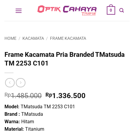
Skip
0
to
content
HOME
/
KACAMATA
/
FRAME KACAMATA
Frame Kacamata Pria Branded TMatsuda
TM 2253 C101
Original
Current
Rp
1.485.000
Rp
1.336.500
price
price
Model:
TMatsuda TM 2253 C101
was:
is:
Brand :
TMatsuda
Rp1.485.000.
Rp1.336.500.
Warna:
Hitam
Material:
Titanium