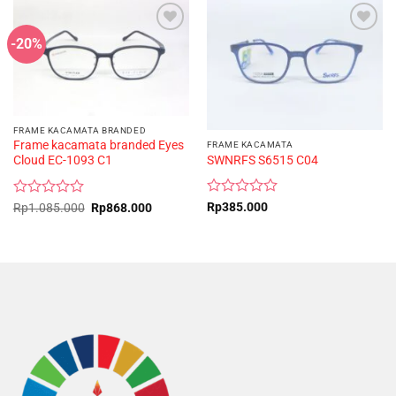
-20%
FRAME KACAMATA BRANDED
Frame kacamata branded Eyes
FRAME KACAMATA
SWNRFS S6515 C04
Cloud EC-1093 C1
Rated
Rated
Original
Current
Rp
385.000
Rp
1.085.000
Rp
868.000
price
price
0
0
was:
is:
out
out
Rp1.085.000.
Rp868.000.
of
of
5
5