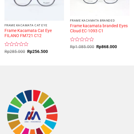
FRAME KACAMATA BRANDED
Frame kacamata branded Eyes
FRAME KACAMATA CAT EYE
Frame Kacamata Cat Eye
Cloud EC-1093 C1
FILANO FM721 C12
Rated
Original
Current
Rp
1.085.000
Rp
868.000
price
price
0
Rated
Original
Current
Rp
285.000
Rp
256.500
was:
is:
price
price
out
0
Rp1.085.000.
Rp868.0
was:
is:
of
out
Rp285.000.
Rp256.500.
5
of
5