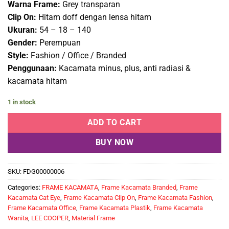
Warna Frame:
Grey transparan
Clip On:
Hitam doff dengan lensa hitam
Ukuran:
54 – 18 – 140
Gender:
Perempuan
Style:
Fashion / Office / Branded
Penggunaan:
Kacamata minus, plus, anti radiasi &
kacamata hitam
1 in stock
ADD TO CART
BUY NOW
SKU:
FDG00000006
Categories:
FRAME KACAMATA
,
Frame Kacamata Branded
,
Frame
Kacamata Cat Eye
,
Frame Kacamata Clip On
,
Frame Kacamata Fashion
,
Frame Kacamata Office
,
Frame Kacamata Plastik
,
Frame Kacamata
Wanita
,
LEE COOPER
,
Material Frame