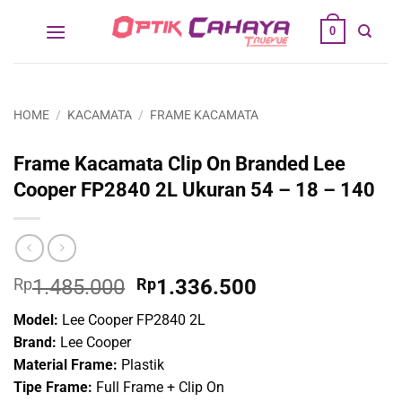
Skip
0
to
content
HOME
/
KACAMATA
/
FRAME KACAMATA
Frame Kacamata Clip On Branded Lee
Cooper FP2840 2L Ukuran 54 – 18 – 140
Original
Current
Rp
1.485.000
Rp
1.336.500
price
price
Model:
Lee Cooper FP2840 2L
was:
is:
Brand:
Lee Cooper
Rp1.485.000.
Rp1.336.500.
Material Frame:
Plastik
Tipe Frame:
Full Frame + Clip On