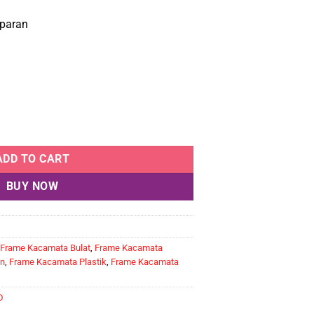
.000.
Rp346.500.
paran
 YOURS ID 86513 C3 quantity
ADD TO CART
BUY NOW
Frame Kacamata Bulat
,
Frame Kacamata
n
,
Frame Kacamata Plastik
,
Frame Kacamata
D