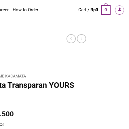
areer
How to Order
Cart /
Rp
0
0
ME KACAMATA
ta Transparan YOURS
al
Current
.500
price
C3
is: