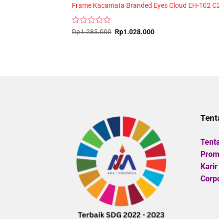
Frame Kacamata Branded Eyes Cloud EH-102 C
Rated
Original
Current
Rp
1.285.000
Rp
1.028.000
price
price
0
was:
is:
out
Rp1.285.000.
Rp1.028.000.
of
5
Tent
Tent
Promo
Karir
Corpo