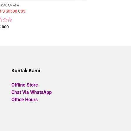
 KACAMATA
FRAME KACAMATA PRI
FS S6508 C03
Frame Kacamata Pria
Rated
Original
5.000
Rp
485.000
Rp
436.5
price
0
was:
out
Rp485.0
of
5
Kontak Kami
Offline Store
Chat Via WhatsApp
Office Hours