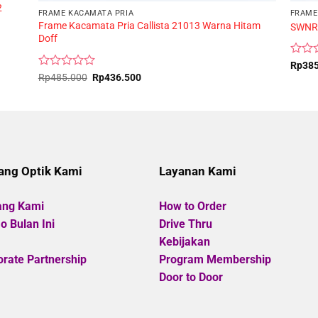
2
FRAME KACAMATA PRIA
FRAME
Frame Kacamata Pria Callista 21013 Warna Hitam
SWNR
Doff
Rated
Rp
38
0
Rated
Original
Current
Rp
485.000
Rp
436.500
price
price
out
0
was:
is:
of
out
Rp485.000.
Rp436.500.
5
of
5
ang Optik Kami
Layanan Kami
ang Kami
How to Order
 Bulan Ini
Drive Thru
Kebijakan
rate Partnership
Program Membership
Door to Door