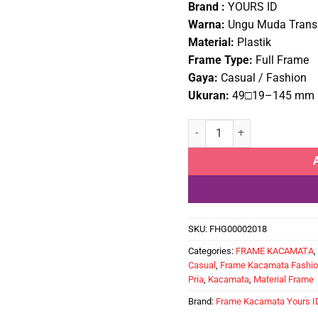
Brand :
YOURS ID
Rp385
Warna:
Ungu Muda Trans
Material:
Plastik
Frame Type:
Full Frame
Gaya:
Casual / Fashion
Ukuran:
49□19–145 mm
Frame Kacamata Transparan
SKU:
FHG00002018
Categories:
FRAME KACAMATA
,
Casual
,
Frame Kacamata Fashio
Pria
,
Kacamata
,
Material Frame
Brand:
Frame Kacamata Yours I