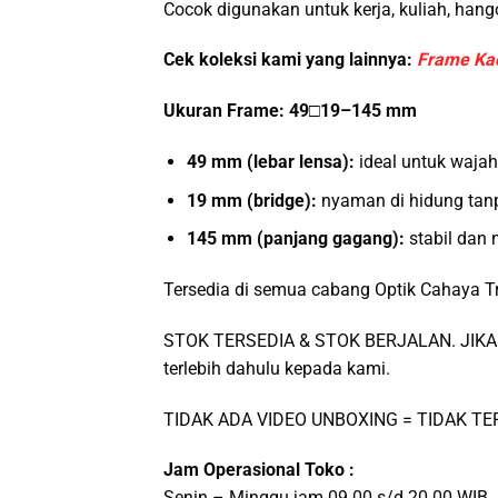
Cocok digunakan untuk kerja, kuliah, hang
Cek koleksi kami yang lainnya:
Frame Ka
Ukuran Frame: 49□19–145 mm
49 mm (lebar lensa):
ideal untuk wajah
19 mm (bridge):
nyaman di hidung tan
145 mm (panjang gagang):
stabil dan
Tersedia di semua cabang Optik Cahaya T
STOK TERSEDIA & STOK BERJALAN. JIKA 
terlebih dahulu kepada kami.
TIDAK ADA VIDEO UNBOXING = TIDAK T
Jam Operasional Toko :
Senin – Minggu jam 09.00 s/d 20.00 WIB