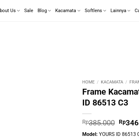
bout Us
Sale
Blog
Kacamata
Softlens
Lainnya
C
HOME
/
KACAMATA
/
FRA
Frame Kacama
ID 86513 C3
Origin
Rp
385.000
Rp
346
price
Model:
YOURS ID 86513 
was: