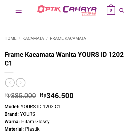
Skip
0
to
content
HOME
/
KACAMATA
/
FRAME KACAMATA
Frame Kacamata Wanita YOURS ID 1202
C1
Original
Current
Rp
385.000
Rp
346.500
price
price
Model:
YOURS ID 1202 C1
was:
is:
Brand:
YOURS
Rp385.000.
Rp346.500.
Warna:
Hitam Glossy
Material:
Plastik