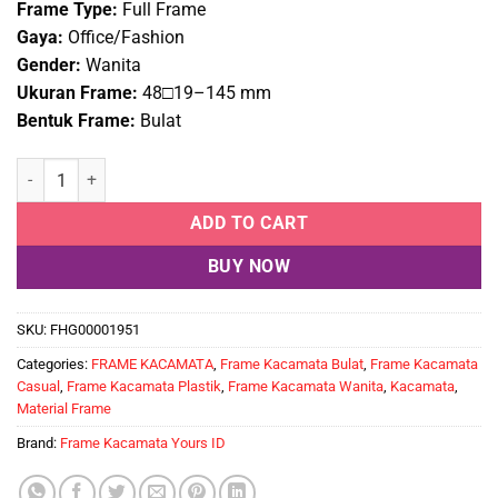
Frame Type:
Full Frame
Gaya:
Office/Fashion
Gender:
Wanita
Ukuran Frame:
48□19–145 mm
Bentuk Frame:
Bulat
Frame Kacamata Wanita YOURS ID 1202 C1 quantity
ADD TO CART
BUY NOW
SKU:
FHG00001951
Categories:
FRAME KACAMATA
,
Frame Kacamata Bulat
,
Frame Kacamata
Casual
,
Frame Kacamata Plastik
,
Frame Kacamata Wanita
,
Kacamata
,
Material Frame
Brand:
Frame Kacamata Yours ID