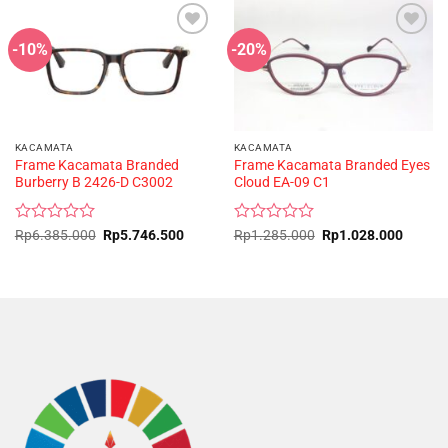
-10%
-20%
KACAMATA
KACAMATA
Frame Kacamata Branded
Frame Kacamata Branded Eyes
Burberry B 2426-D C3002
Cloud EA-09 C1
Rated
Original
Current
Rated
Original
Curren
Rp
6.385.000
Rp
5.746.500
Rp
1.285.000
Rp
1.028.000
price
price
price
price
0
0
was:
is:
was:
is:
out
out
Rp6.385.000.
Rp5.746.500.
Rp1.285.000.
Rp1.02
of
of
5
5