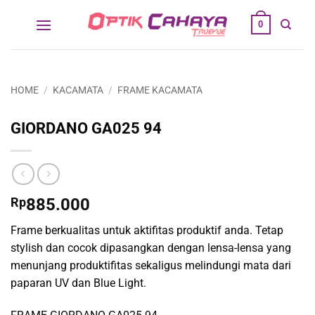
Skip
0
to
content
HOME
/
KACAMATA
/
FRAME KACAMATA
GIORDANO GA025 94
Rp
885.000
Frame berkualitas untuk aktifitas produktif anda. Tetap
stylish dan cocok dipasangkan dengan lensa-lensa yang
menunjang produktifitas sekaligus melindungi mata dari
paparan UV dan Blue Light.