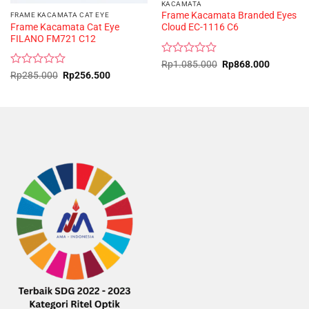
KACAMATA
Frame Kacamata Branded Eyes
FRAME KACAMATA CAT EYE
Frame Kacamata Cat Eye
Cloud EC-1116 C6
FILANO FM721 C12
Rated
Original
Current
Rp
1.085.000
Rp
868.000
price
price
0
Rated
Original
Current
Rp
285.000
Rp
256.500
was:
is:
price
price
out
0
Rp1.085.000.
Rp868.0
was:
is:
of
out
Rp285.000.
Rp256.500.
5
of
5