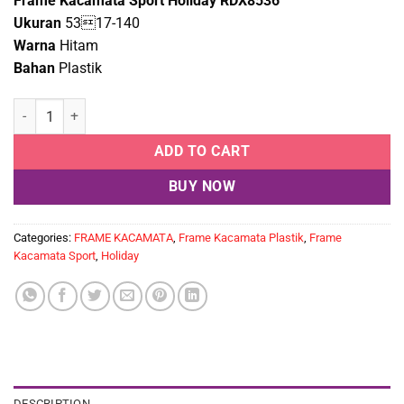
Frame Kacamata Sport Holiday RDX8536
Ukuran
5317-140
Warna
Hitam
Bahan
Plastik
Frame Kacamata Sport Holiday RDX8536 quantity
ADD TO CART
BUY NOW
Categories:
FRAME KACAMATA
,
Frame Kacamata Plastik
,
Frame
Kacamata Sport
,
Holiday
DESCRIPTION