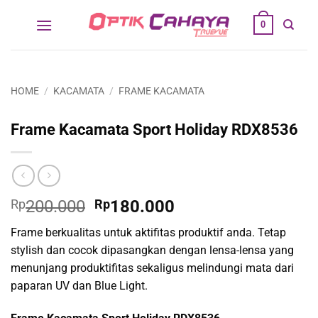
Skip
0
to
content
HOME
/
KACAMATA
/
FRAME KACAMATA
Frame Kacamata Sport Holiday RDX8536
Original
Current
Rp
200.000
Rp
180.000
price
price
Frame berkualitas untuk aktifitas produktif anda. Tetap
was:
is:
stylish dan cocok dipasangkan dengan lensa-lensa yang
Rp200.000.
Rp180.000.
menunjang produktifitas sekaligus melindungi mata dari
paparan UV dan Blue Light.