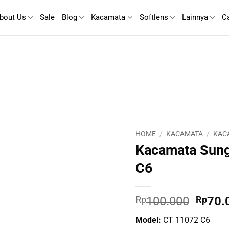
bout Us
Sale
Blog
Kacamata
Softlens
Lainnya
C
HOME
/
KACAMATA
/
KAC
Kacamata Sung
C6
Origin
Rp
100.000
Rp
70.
price
Model:
CT 11072 C6
was: