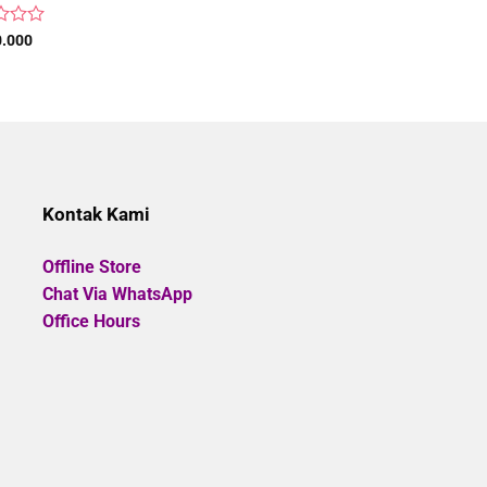
Frame Kacamata Mr&
0.000
Rated
Original
Rp
785.000
Rp
706.5
price
0
was:
out
Rp785.0
of
5
Kontak Kami
Offline Store
Chat Via WhatsApp
Office Hours