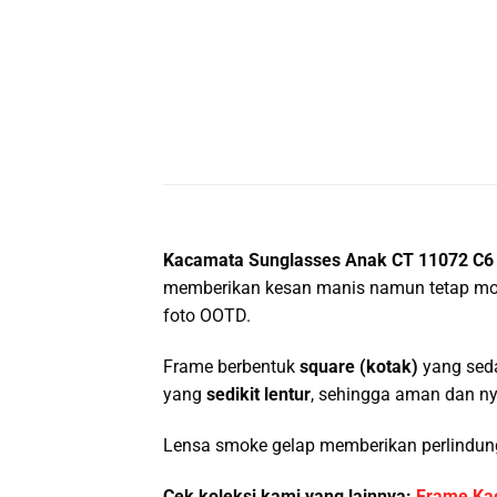
Kacamata Sunglasses Anak CT 11072 C6
memberikan kesan manis namun tetap moder
foto OOTD.
Frame berbentuk
square (kotak)
yang seda
yang
sedikit lentur
, sehingga aman dan ny
Lensa smoke gelap memberikan perlindun
Cek koleksi kami yang lainnya:
Frame Ka