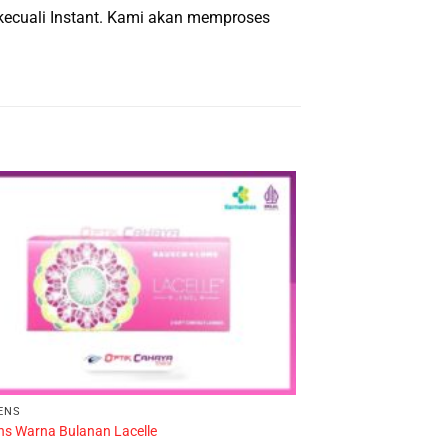
, kecuali Instant. Kami akan memproses
-10%
ENS
ns Warna Bulanan Lacelle
FRAME KACAMATA MR