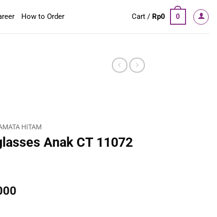
areer
How to Order
Cart /
Rp
0
0
AMATA HITAM
lasses Anak CT 11072
al
Current
000
price
is: