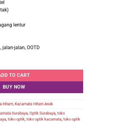
el
.000.
Rp70.000.
tak)
agang lentur
, jalan-jalan, OOTD
T 11072 C6 quantity
ADD TO CART
BUY NOW
a Hitam
,
Kacamata Hitam Anak
camata Surabaya
,
Optik Surabaya
,
toko
baya
,
toko optik
,
toko optik kacamata
,
toko optik