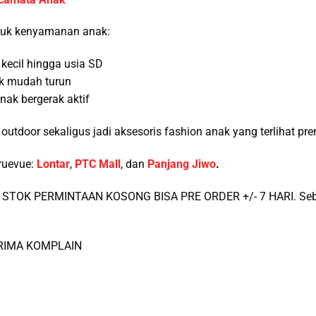
tuk kenyamanan anak:
kecil hingga usia SD
dak mudah turun
nak bergerak aktif
 outdoor sekaligus jadi aksesoris fashion anak yang terlihat pr
ruevue:
Lontar
,
PTC Mall
, dan
Panjang Jiwo
.
STOK PERMINTAAN KOSONG BISA PRE ORDER +/- 7 HARI. Sebel
ERIMA KOMPLAIN