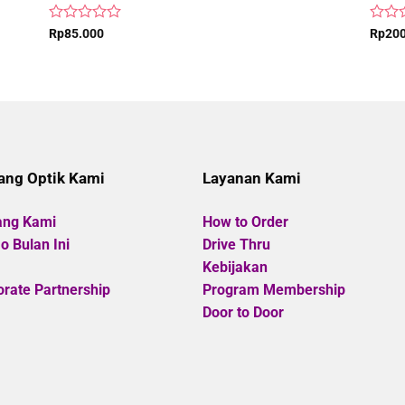
Rated
Rated
Rp
85.000
Rp
20
0
0
out
out
of
of
5
5
ang Optik Kami
Layanan Kami
ang Kami
How to Order
 Bulan Ini
Drive Thru
Kebijakan
rate Partnership
Program Membership
Door to Door