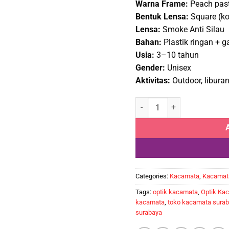
Warna Frame:
Peach past
Rp100
Bentuk Lensa:
Square (ko
Lensa:
Smoke Anti Silau
Bahan:
Plastik ringan + g
Usia:
3–10 tahun
Gender:
Unisex
Aktivitas:
Outdoor, liburan
Kacamata Sunglasses Anak C
Categories:
Kacamata
,
Kacamat
Tags:
optik kacamata
,
Optik Ka
kacamata
,
toko kacamata sura
surabaya