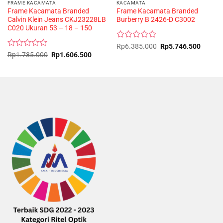
FRAME KACAMATA
KACAMATA
Frame Kacamata Branded
Frame Kacamata Branded
Calvin Klein Jeans CKJ23228LB
Burberry B 2426-D C3002
C020 Ukuran 53 – 18 – 150
Rated
Original
Curren
Rp
6.385.000
Rp
5.746.500
price
price
0
Rated
Original
Current
Rp
1.785.000
Rp
1.606.500
was:
is:
price
price
out
0
Rp6.385.000.
Rp5.74
was:
is:
of
out
Rp1.785.000.
Rp1.606.500.
5
of
5