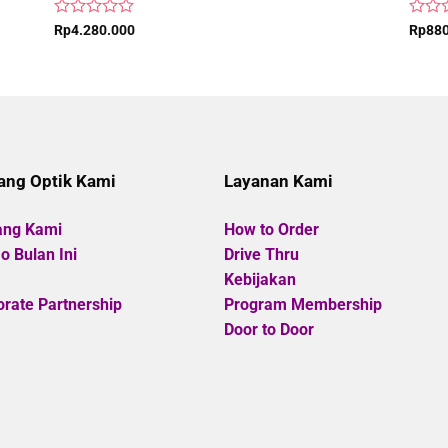
Rated
Rated
Rp
4.280.000
Rp
88
0
0
out
out
of
of
5
5
ang Optik Kami
Layanan Kami
ang Kami
How to Order
 Bulan Ini
Drive Thru
Kebijakan
rate Partnership
Program Membership
Door to Door