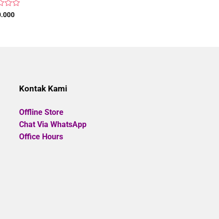
Rated
0.000
Rp
2.800.000
0
out
of
5
Kontak Kami
Offline Store
Chat Via WhatsApp
Office Hours