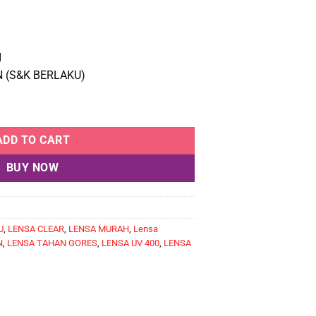
I
 (S&K BERLAKU)
4 PAKET 500RB quantity
ADD TO CART
BUY NOW
U
,
LENSA CLEAR
,
LENSA MURAH
,
Lensa
N
,
LENSA TAHAN GORES
,
LENSA UV 400
,
LENSA