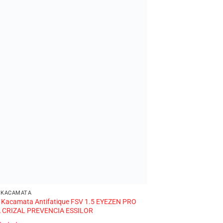
 KACAMATA
LENSA KACAMATA
 Kacamata Antifatique FSV 1.5 EYEZEN PRO
Lensa Kacamata Pho
CRIZAL PREVENCIA ESSILOR
PREVENCIA TRANSIT