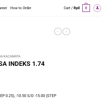
areer
How to Order
Cart /
Rp
0
0
SA KACAMATA
A INDEKS 1.74
EP 0.25), -10.50 S/D -15.00 (STEP