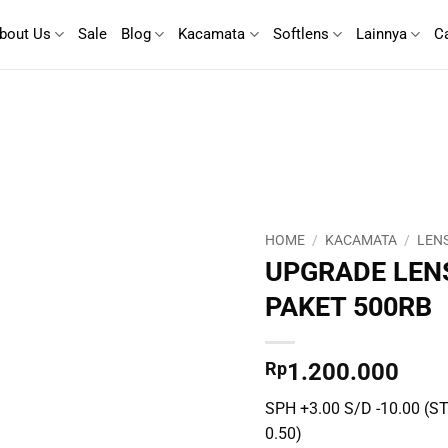
bout Us
Sale
Blog
Kacamata
Softlens
Lainnya
C
HOME
/
KACAMATA
/
LEN
UPGRADE LENS
PAKET 500RB
Rp
1.200.000
SPH +3.00 S/D -10.00 (ST
0.50)