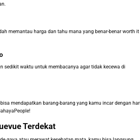
an.
dah memantau harga dan tahu mana yang benar-benar worth it
o
an sedikit waktu untuk membacanya agar tidak kecewa di
u bisa mendapatkan barang-barang yang kamu incar dengan ha
, CahayaPeople!
ruevue Terdekat
ade gaya atau merawat kesehatan mata, kamu bisa langsung