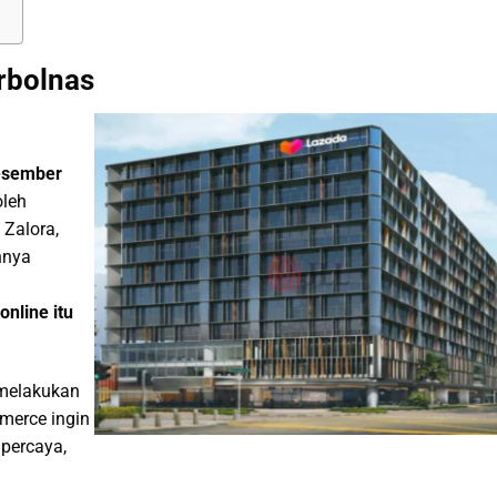
rbolnas
esember
oleh
 Zalora,
nnya
nline itu
 melakukan
mmerce ingin
percaya,