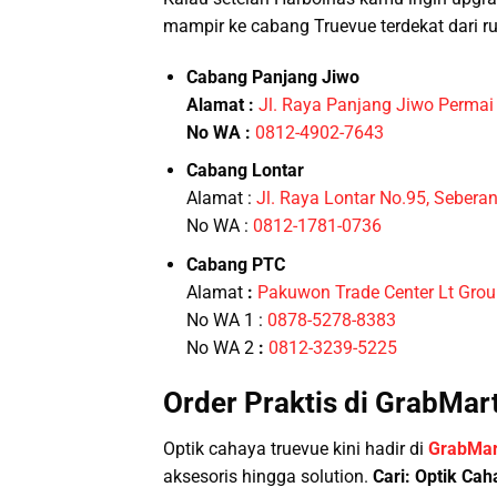
mampir ke cabang Truevue terdekat dari 
Cabang Panjang Jiwo
Alamat :
Jl. Raya Panjang Jiwo Permai
No WA :
0812-4902-7643
Cabang Lontar
Alamat :
Jl. Raya Lontar No.95, Sebera
No WA :
0812-1781-0736
Cabang PTC
Alamat
:
Pakuwon Trade Center Lt Gro
No WA 1 :
0878-5278-8383
No WA 2
:
0812-3239-5225
Order Praktis di GrabMar
Optik cahaya truevue kini hadir di
GrabMar
aksesoris hingga solution.
Cari: Optik Ca