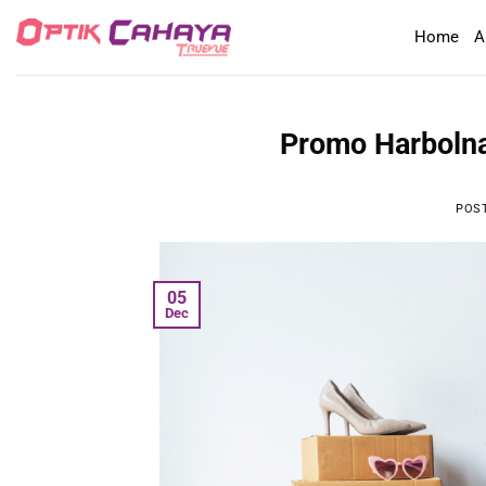
Skip
Home
A
to
content
Promo Harbolnas
POS
05
Dec