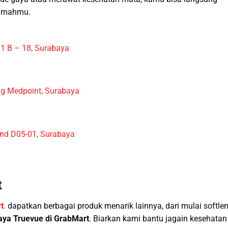
rumahmu.
 1 B – 18, Surabaya
ng Medpoint, Surabaya
und D05-01, Surabaya
t
t
.
dapatkan berbagai produk menarik lainnya, dari mulai softlen
haya Truevue di GrabMart
. Biarkan kami bantu jagain kesehatan