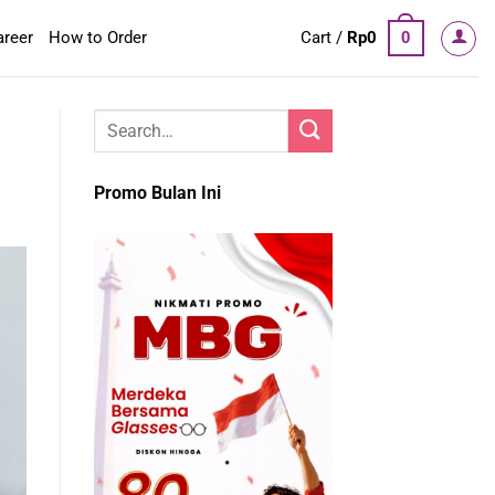
areer
How to Order
Cart /
Rp
0
0
Promo Bulan Ini