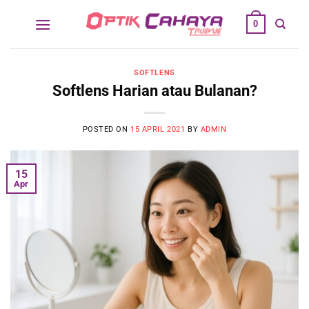
Skip
0
to
content
SOFTLENS
Softlens Harian atau Bulanan?
POSTED ON
15 APRIL 2021
BY
ADMIN
15
Apr