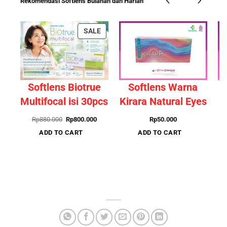
Rekomendasi Softlens Bulanan dan Harian
PRODUCT
SALE
ON
SALE
Softlens Biotrue
Softlens Warna
S
Multifocal isi 30pcs
Kirara Natural Eyes
Original
Current
Rp
880.000
Rp
800.000
Rp
50.000
price
price
ADD TO CART
ADD TO CART
was:
is:
Rp880.000.
Rp800.000.