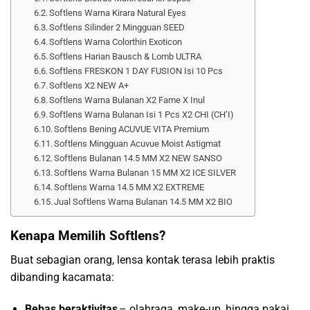
Softlens Warna Kirara Natural Eyes
Softlens Silinder 2 Mingguan SEED
Softlens Warna Colorthin Exoticon
Softlens Harian Bausch & Lomb ULTRA
Softlens FRESKON 1 DAY FUSION Isi 10 Pcs
Softlens X2 NEW A+
Softlens Warna Bulanan X2 Fame X Inul
Softlens Warna Bulanan Isi 1 Pcs X2 CHI (CH’I)
Softlens Bening ACUVUE VITA Premium
Softlens Mingguan Acuvue Moist Astigmat
Softlens Bulanan 14.5 MM X2 NEW SANSO
Softlens Warna Bulanan 15 MM X2 ICE SILVER
Softlens Warna 14.5 MM X2 EXTREME
Jual Softlens Warna Bulanan 14.5 MM X2 BIO
Kenapa Memilih Softlens?
Buat sebagian orang, lensa kontak terasa lebih praktis
dibanding kacamata:
Bebas beraktivitas
– olahraga, make‑up, hingga pakai