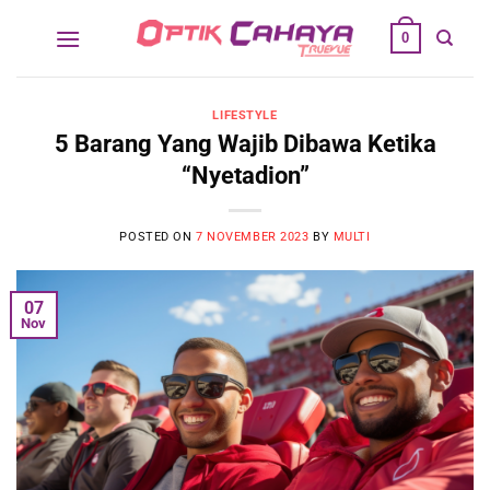
Skip
0
to
content
LIFESTYLE
5 Barang Yang Wajib Dibawa Ketika
“Nyetadion”
POSTED ON
7 NOVEMBER 2023
BY
MULTI
07
Nov