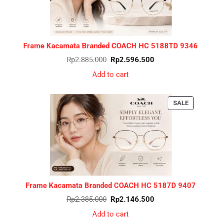
Frame Kacamata Branded COACH HC 5188TD 9346
Original
Current
Rp
2.885.000
Rp
2.596.500
price
price
was:
is:
Add to cart
Rp2.885.000.
Rp2.596.500.
PRODUCT
SALE
ON
SALE
Frame Kacamata Branded COACH HC 5187D 9407
Original
Current
Rp
2.385.000
Rp
2.146.500
price
price
was:
is:
Add to cart
Rp2.385.000.
Rp2.146.500.