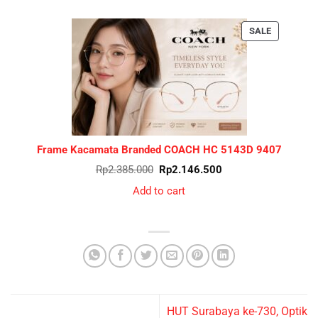
PRODUCT
SALE
ON
SALE
Frame Kacamata Branded COACH HC 5143D 9407
Original
Current
Rp
2.385.000
Rp
2.146.500
price
price
was:
is:
Add to cart
Rp2.385.000.
Rp2.146.500.
HUT Surabaya ke-730, Optik