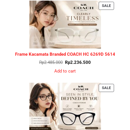
PRODUCT
SALE
ON
SALE
Frame Kacamata Branded COACH HC 6269D 5614
Original
Current
Rp
2.485.000
Rp
2.236.500
price
price
was:
is:
Add to cart
Rp2.485.000.
Rp2.236.500.
PRODUCT
SALE
ON
SALE