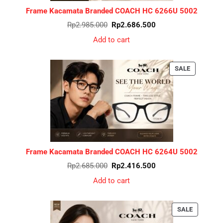
Frame Kacamata Branded COACH HC 6266U 5002
Original
Current
Rp
2.985.000
Rp
2.686.500
price
price
was:
is:
Add to cart
Rp2.985.000.
Rp2.686.500.
PRODUCT
SALE
ON
SALE
Frame Kacamata Branded COACH HC 6264U 5002
Original
Current
Rp
2.685.000
Rp
2.416.500
price
price
was:
is:
Add to cart
Rp2.685.000.
Rp2.416.500.
PRODUCT
SALE
ON