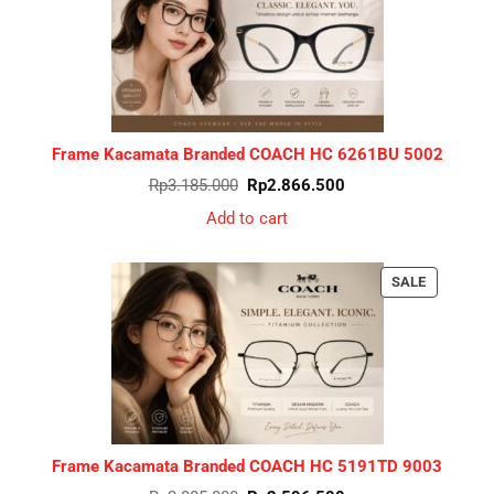
SALE
Frame Kacamata Branded COACH HC 6261BU 5002
Original
Current
Rp
3.185.000
Rp
2.866.500
price
price
was:
is:
Add to cart
Rp3.185.000.
Rp2.866.500.
PRODUCT
SALE
ON
SALE
Frame Kacamata Branded COACH HC 5191TD 9003