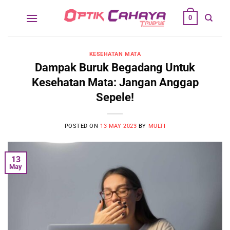
Skip
0
to
content
KESEHATAN MATA
Dampak Buruk Begadang Untuk
Kesehatan Mata: Jangan Anggap
Sepele!
POSTED ON
13 MAY 2023
BY
MULTI
13
May