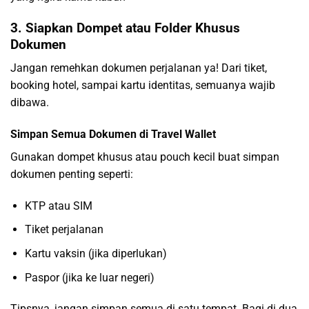
3. Siapkan Dompet atau Folder Khusus
Dokumen
Jangan remehkan dokumen perjalanan ya! Dari tiket,
booking hotel, sampai kartu identitas, semuanya wajib
dibawa.
Simpan Semua Dokumen di Travel Wallet
Gunakan dompet khusus atau pouch kecil buat simpan
dokumen penting seperti:
KTP atau SIM
Tiket perjalanan
Kartu vaksin (jika diperlukan)
Paspor (jika ke luar negeri)
Tipsnya, jangan simpan semua di satu tempat. Bagi di dua