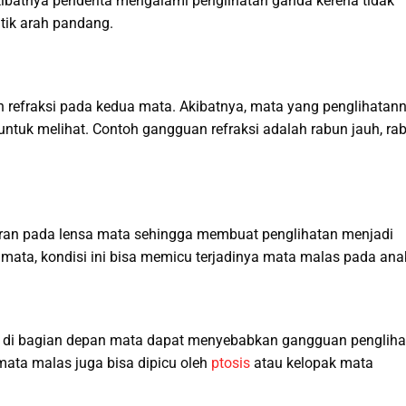
ibatnya penderita mengalami penglihatan ganda kerena tidak
tik arah pandang.
an refraksi pada kedua mata. Akibatnya, mata yang penglihatan
untuk melihat. Contoh gangguan refraksi adalah rabun jauh, ra
ran pada lensa mata sehingga membuat penglihatan menjadi
 mata, kondisi ini bisa memicu terjadinya mata malas pada ana
an di bagian depan mata dapat menyebabkan gangguan pengliha
ata malas juga bisa dipicu oleh
ptosis
atau kelopak mata