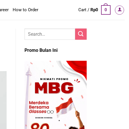
areer
How to Order
Cart /
Rp
0
0
Promo Bulan Ini