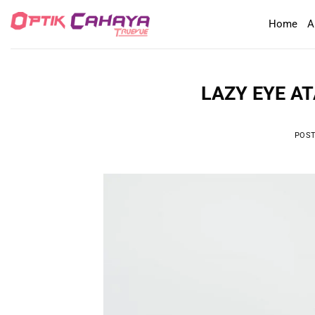
Skip
Home
A
to
content
LAZY EYE A
POS