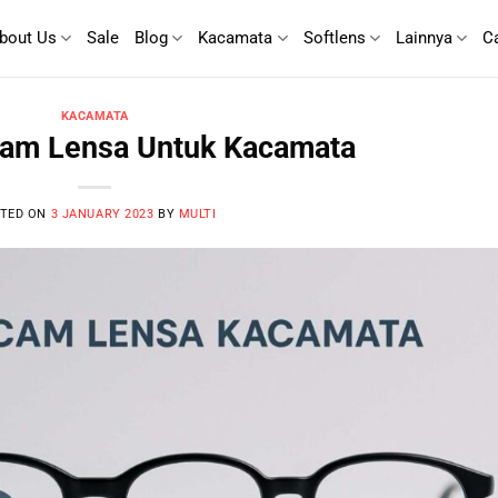
bout Us
Sale
Blog
Kacamata
Softlens
Lainnya
C
KACAMATA
m Lensa Untuk Kacamata
TED ON
3 JANUARY 2023
BY
MULTI