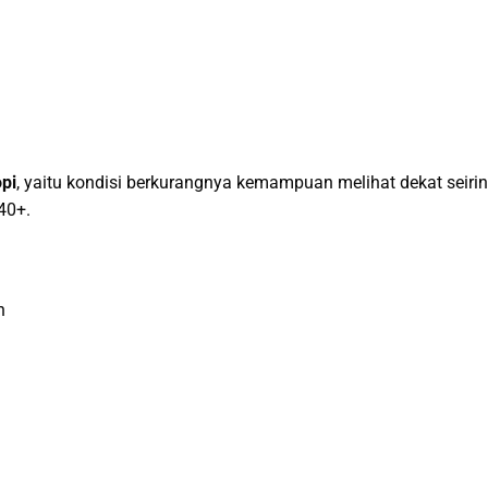
opi
, yaitu kondisi berkurangnya kemampuan melihat dekat seiri
40+.
n