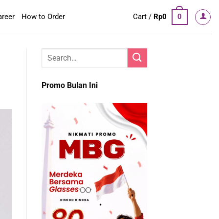
areer
How to Order
Cart /
Rp
0
0
Promo Bulan Ini