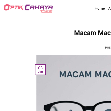
Skip
Home
A
to
content
Macam Maca
POS
03
Jan