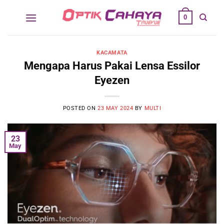
Skip
0
to
content
KACAMATA
Mengapa Harus Pakai Lensa Essilor
Eyezen
POSTED ON
23 MAY 2024
BY
MULTI
23
May