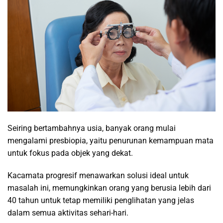
Seiring bertambahnya usia, banyak orang mulai
mengalami presbiopia, yaitu penurunan kemampuan mata
untuk fokus pada objek yang dekat.
Kacamata progresif menawarkan solusi ideal untuk
masalah ini, memungkinkan orang yang berusia lebih dari
40 tahun untuk tetap memiliki penglihatan yang jelas
dalam semua aktivitas sehari-hari.