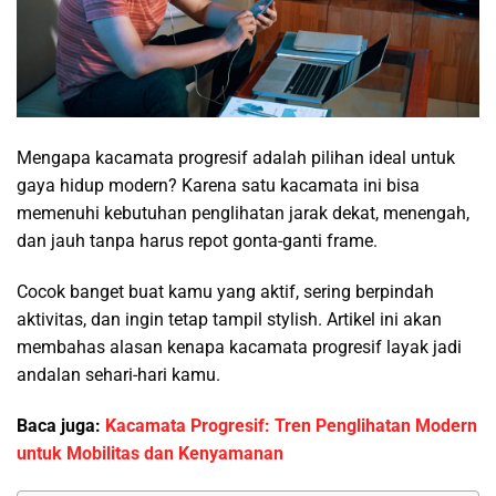
Mengapa kacamata progresif adalah pilihan ideal untuk
gaya hidup modern? Karena satu kacamata ini bisa
memenuhi kebutuhan penglihatan jarak dekat, menengah,
dan jauh tanpa harus repot gonta-ganti frame.
Cocok banget buat kamu yang aktif, sering berpindah
aktivitas, dan ingin tetap tampil stylish. Artikel ini akan
membahas alasan kenapa kacamata progresif layak jadi
andalan sehari-hari kamu.
Baca juga:
Kacamata Progresif: Tren Penglihatan Modern
untuk Mobilitas dan Kenyamanan