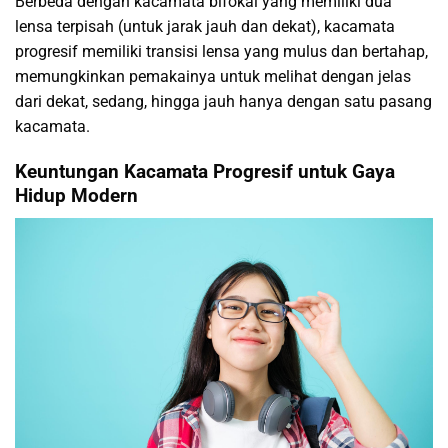
Berbeda dengan kacamata bifokal yang memiliki dua
lensa terpisah (untuk jarak jauh dan dekat), kacamata
progresif memiliki transisi lensa yang mulus dan bertahap,
memungkinkan pemakainya untuk melihat dengan jelas
dari dekat, sedang, hingga jauh hanya dengan satu pasang
kacamata.
Keuntungan Kacamata Progresif untuk Gaya
Hidup Modern