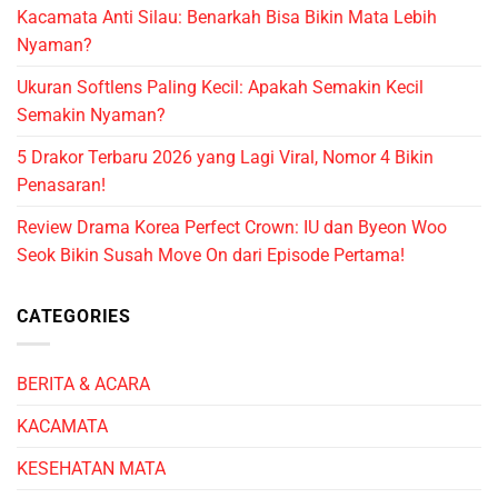
Kacamata Anti Silau: Benarkah Bisa Bikin Mata Lebih
Nyaman?
Ukuran Softlens Paling Kecil: Apakah Semakin Kecil
Semakin Nyaman?
5 Drakor Terbaru 2026 yang Lagi Viral, Nomor 4 Bikin
Penasaran!
Review Drama Korea Perfect Crown: IU dan Byeon Woo
Seok Bikin Susah Move On dari Episode Pertama!
CATEGORIES
BERITA & ACARA
KACAMATA
KESEHATAN MATA