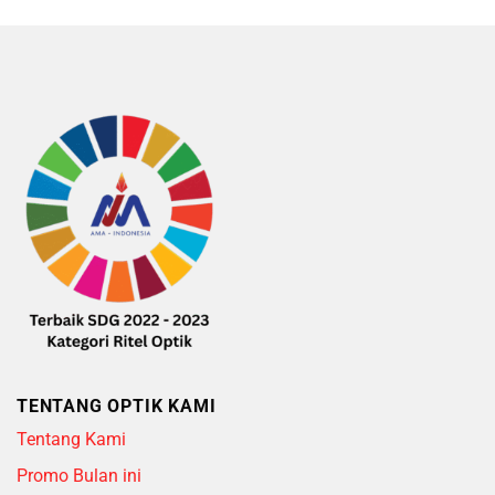
TENTANG OPTIK KAMI
Tentang Kami
Promo Bulan ini