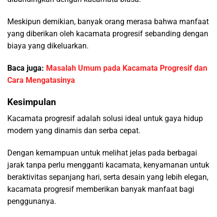
Meskipun demikian, banyak orang merasa bahwa manfaat
yang diberikan oleh kacamata progresif sebanding dengan
biaya yang dikeluarkan.
Baca juga:
Masalah Umum pada Kacamata Progresif dan
Cara Mengatasinya
Kesimpulan
Kacamata progresif adalah solusi ideal untuk gaya hidup
modern yang dinamis dan serba cepat.
Dengan kemampuan untuk melihat jelas pada berbagai
jarak tanpa perlu mengganti kacamata, kenyamanan untuk
beraktivitas sepanjang hari, serta desain yang lebih elegan,
kacamata progresif memberikan banyak manfaat bagi
penggunanya.