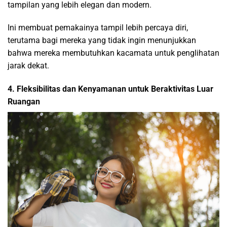
tampilan yang lebih elegan dan modern.
Ini membuat pemakainya tampil lebih percaya diri,
terutama bagi mereka yang tidak ingin menunjukkan
bahwa mereka membutuhkan kacamata untuk penglihatan
jarak dekat.
4. Fleksibilitas dan Kenyamanan untuk Beraktivitas Luar
Ruangan