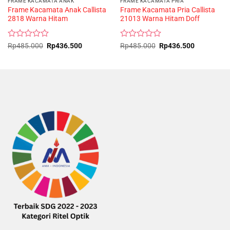
FRAME KACAMATA ANAK
FRAME KACAMATA PRIA
Frame Kacamata Anak Callista
Frame Kacamata Pria Callista
2818 Warna Hitam
21013 Warna Hitam Doff
Rated
Original
Current
Rated
Original
Current
Rp
485.000
Rp
436.500
Rp
485.000
Rp
436.500
price
price
price
price
0
0
was:
is:
was:
is:
out
out
Rp485.000.
Rp436.500.
Rp485.000.
Rp436.500
of
of
5
5