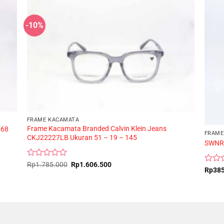
-10%
FRAME KACAMATA
Frame Kacamata Branded Calvin Klein Jeans
568
FRAME
CKJ22227LB Ukuran 51 – 19 – 145
SWNR
Rated
Original
Current
Rp
1.785.000
Rp
1.606.500
Rated
Rp
38
price
price
0
0
was:
is:
out
Rp1.785.000.
Rp1.606.500.
out
of
of
5
5