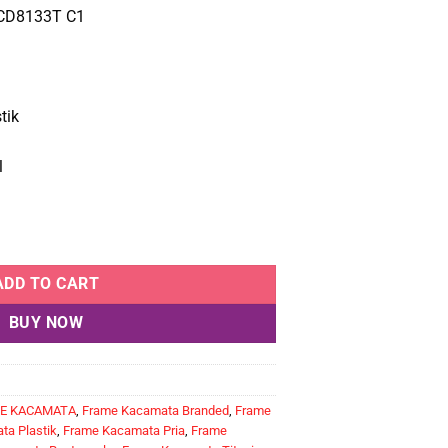
e
price
 CD8133T C1
:
is:
.685.000.
Rp1.516.500.
tik
l
ine Dion Eyes CD8133T C1 quantity
ADD TO CART
BUY NOW
E KACAMATA
,
Frame Kacamata Branded
,
Frame
a Plastik
,
Frame Kacamata Pria
,
Frame