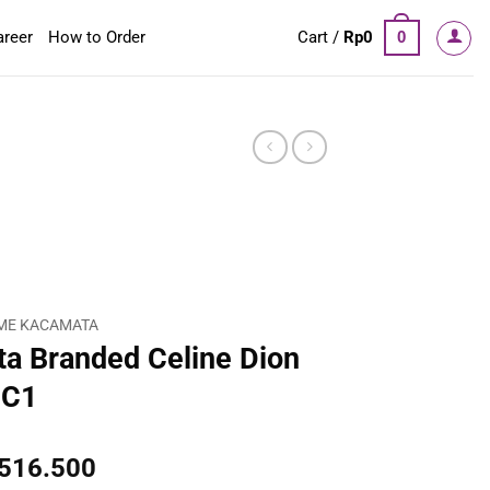
areer
How to Order
Cart /
Rp
0
0
ME KACAMATA
a Branded Celine Dion
 C1
inal
Current
.516.500