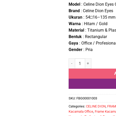
pric
Model
: Celine Dion Eyes
was
Brand
: Celine Dion Eyes
Rp1
Ukuran
: 54□16–135 mm
Warna
: Hitam / Gold
Material
: Titanium & Plas
Bentuk
: Rectangular
Gaya
: Office / Profesiona
Gender
: Pria
Frame Kacamata Branded Cel
SKU:
FBG00001003
Categories:
CELINE DION
,
FRAM
Kacamata Office
,
Frame Kacamat