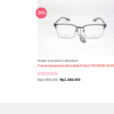
-20%
FRAME KACAMATA BRANDED
Frame Kacamata Branded Police VPLR03K 560
Rated
Original
Current
Rp
2.985.000
Rp
2.388.000
price
price
0
was:
is:
out
Rp2.985.000.
Rp2.388.000.
of
5