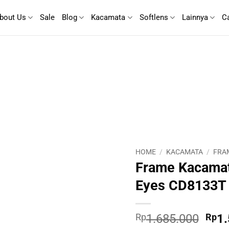
bout Us
Sale
Blog
Kacamata
Softlens
Lainnya
C
HOME
/
KACAMATA
/
FRA
Frame Kacamat
Eyes CD8133T
Orig
Rp
1.685.000
Rp
1