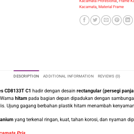
Kacamata Profesional
,
Frame Ka
Kacamata
,
Material Frame
DESCRIPTION
ADDITIONAL INFORMATION
REVIEWS (0)
es CD8133T C1
hadir dengan desain
rectangular (persegi panj
. Warna
hitam
pada bagian depan dipadukan dengan sambunga
alis. Ujung gagang berbahan plastik hitam menambah kenyaman
itanium
yang terkenal ringan, kuat, tahan korosi, dan nyaman d
camata Pria