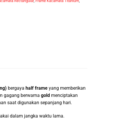
camata Rectangular
,
Frame Kacamata Titanium
,
ang)
bergaya
half frame
yang memberikan
n gagang berwarna
gold
menciptakan
an saat digunakan sepanjang hari.
ipakai dalam jangka waktu lama.