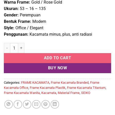
Warna Frame:
Gold / Rose Gold
Ukuran:
53 – 16 – 135
Gender:
Perempuan
Bentuk Frame:
Modern
Style:
Office / Elegant
Penggunaan:
Kacamata minus, plus, anti radiasi
Frame Kacamata Branded SEIKO SE-4016 PK Ukuran 53□16-135 qua
ADD TO CART
BUY NOW
Categories:
FRAME KACAMATA
,
Frame Kacamata Branded
,
Frame
Kacamata Office
,
Frame Kacamata Plastik
,
Frame Kacamata Titanium
,
Frame Kacamata Wanita
,
Kacamata
,
Material Frame
,
SEIKO