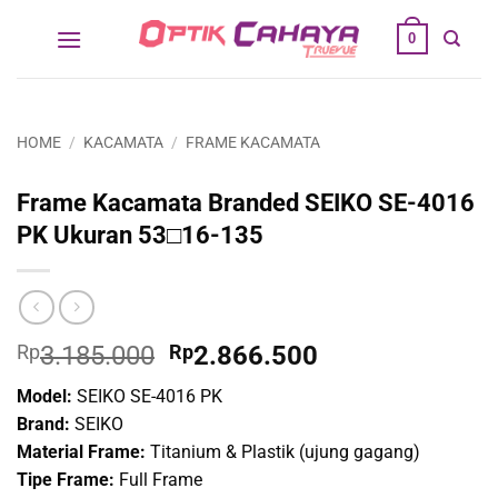
Skip
0
to
content
HOME
/
KACAMATA
/
FRAME KACAMATA
Frame Kacamata Branded SEIKO SE-4016
PK Ukuran 53□16-135
Original
Current
Rp
3.185.000
Rp
2.866.500
price
price
Model:
SEIKO SE-4016 PK
was:
is:
Brand:
SEIKO
Rp3.185.000.
Rp2.866.500.
Material Frame:
Titanium & Plastik (ujung gagang)
Tipe Frame:
Full Frame