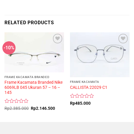
RELATED PRODUCTS
-10%
FRAME KACAMATA BRANDED
Frame Kacamata Branded Nike
FRAME KACAMATA
CALLISTA 22029 C1
6069LB 045 Ukuran 57 – 16 –
145
Rated
Rp
485.000
0
Rated
Original
Current
Rp
2.385.000
Rp
2.146.500
price
price
out
0
was:
is:
of
out
Rp2.385.000.
Rp2.146.500.
5
of
5