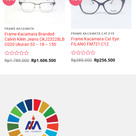
FRAME KACAMATA
Frame Kacamata Branded
FRAME KACAMATA CAT EYE
Frame Kacamata Cat Eye
Calvin Klein Jeans CKJ23228LB
FILANO FM721 C12
C020 Ukuran 53 – 18 – 150
Rated
Original
Current
Rated
Original
Current
Rp
285.000
Rp
256.500
Rp
1.785.000
Rp
1.606.500
price
price
price
price
0
0
was:
is:
was:
is:
out
out
Rp285.000.
Rp256.500
Rp1.785.000.
Rp1.606.500.
of
of
5
5