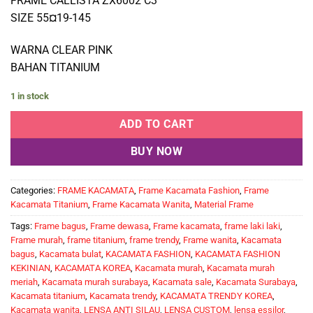
FRAME CALLISTA ZX6002 C3
SIZE 55¤19-145
WARNA CLEAR PINK
BAHAN TITANIUM
1 in stock
ADD TO CART
BUY NOW
Categories:
FRAME KACAMATA
,
Frame Kacamata Fashion
,
Frame
Kacamata Titanium
,
Frame Kacamata Wanita
,
Material Frame
Tags:
Frame bagus
,
Frame dewasa
,
Frame kacamata
,
frame laki laki
,
Frame murah
,
frame titanium
,
frame trendy
,
Frame wanita
,
Kacamata
bagus
,
Kacamata bulat
,
KACAMATA FASHION
,
KACAMATA FASHION
KEKINIAN
,
KACAMATA KOREA
,
Kacamata murah
,
Kacamata murah
meriah
,
Kacamata murah surabaya
,
Kacamata sale
,
Kacamata Surabaya
,
Kacamata titanium
,
Kacamata trendy
,
KACAMATA TRENDY KOREA
,
Kacamata wanita
,
LENSA ANTI SILAU
,
LENSA CUSTOM
,
lensa essilor
,