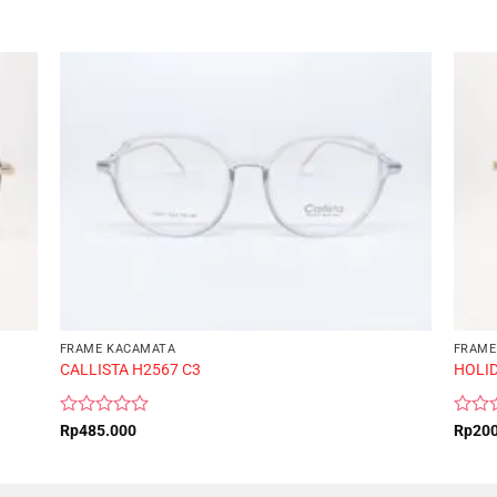
FRAME KACAMATA
FRAME
CALLISTA H2567 C3
HOLID
Rated
Rated
Rp
485.000
Rp
20
0
0
out
out
of
of