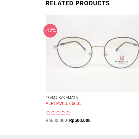
RELATED PRODUCTS
-17%
FRAME KACAMATA
ALPHAVILE 66035
Rated
Original
Current
Rp
600.000
Rp
500.000
price
price
0
was:
is:
out
Rp600.000.
Rp500.000.
of