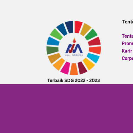
5
Tent
Tent
Promo
Karir
Corpo