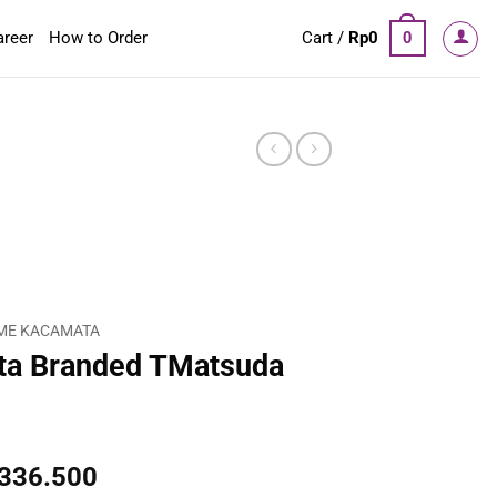
areer
How to Order
Cart /
Rp
0
0
ME KACAMATA
ta Branded TMatsuda
inal
Current
.336.500