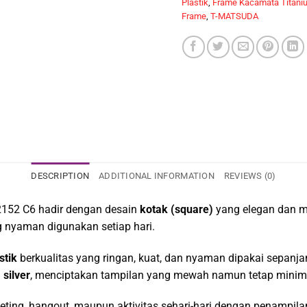
Plastik
,
Frame Kacamata Titani
Frame
,
T-MATSUDA
DESCRIPTION
ADDITIONAL INFORMATION
REVIEWS (0)
152 C6 hadir dengan desain
kotak (square)
yang elegan dan m
g nyaman digunakan setiap hari.
stik
berkualitas yang ringan, kuat, dan nyaman dipakai sepanja
 silver
, menciptakan tampilan yang mewah namun tetap minima
eting, hangout, maupun aktivitas sehari-hari dengan penampilan