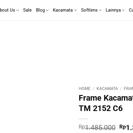
bout Us
Sale
Blog
Kacamata
Softlens
Lainnya
C
HOME
/
KACAMATA
/
FRA
Frame Kacama
TM 2152 C6
Orig
Rp
1.485.000
Rp
1