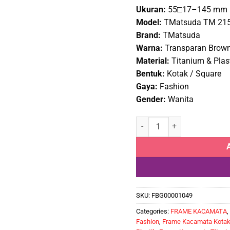
pric
Ukuran:
55□17–145 mm
was
Model:
TMatsuda TM 215
Rp1
Brand:
TMatsuda
Warna:
Transparan Brow
Material:
Titanium & Plas
Bentuk:
Kotak / Square
Gaya:
Fashion
Gender:
Wanita
Frame Kacamata Branded TM
SKU:
FBG00001049
Categories:
FRAME KACAMATA
,
Fashion
,
Frame Kacamata Kota