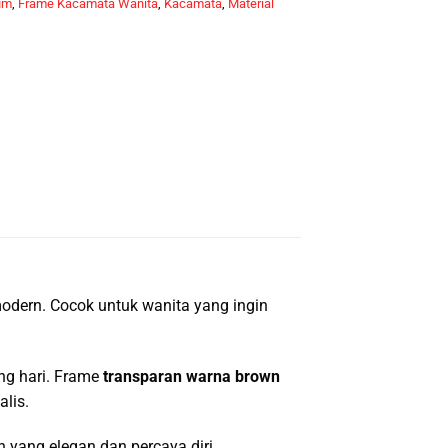
um
,
Frame Kacamata Wanita
,
Kacamata
,
Material
odern. Cocok untuk wanita yang ingin
ng hari. Frame
transparan warna brown
lis.
 yang elegan dan percaya diri.