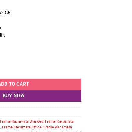
e
price
:
is:
2 C6
.485.000.
Rp1.336.500.
n
tik
atsuda TM 2152 C6 quantity
ADD TO CART
BUY NOW
Frame Kacamata Branded
,
Frame Kacamata
k
,
Frame Kacamata Office
,
Frame Kacamata