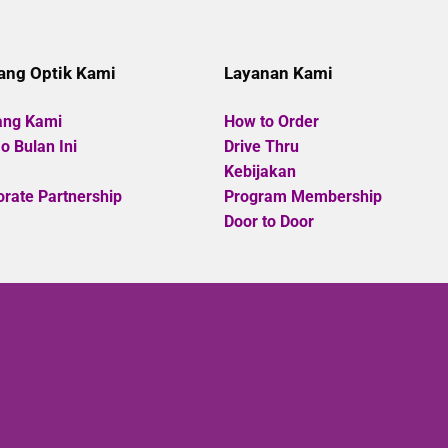
5
5
ang Optik Kami
Layanan Kami
ang Kami
How to Order
 Bulan Ini
Drive Thru
Kebijakan
rate Partnership
Program Membership
Door to Door
Copyright
©
Optik Cahaya