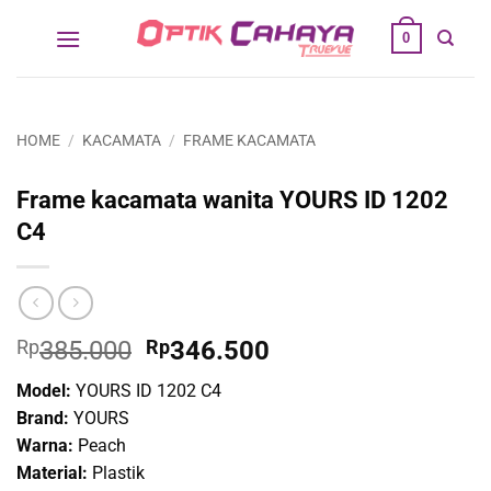
Skip
0
to
content
HOME
/
KACAMATA
/
FRAME KACAMATA
Frame kacamata wanita YOURS ID 1202
C4
Original
Current
Rp
385.000
Rp
346.500
price
price
Model:
YOURS ID 1202 C4
was:
is:
Brand:
YOURS
Rp385.000.
Rp346.500.
Warna:
Peach
Material:
Plastik