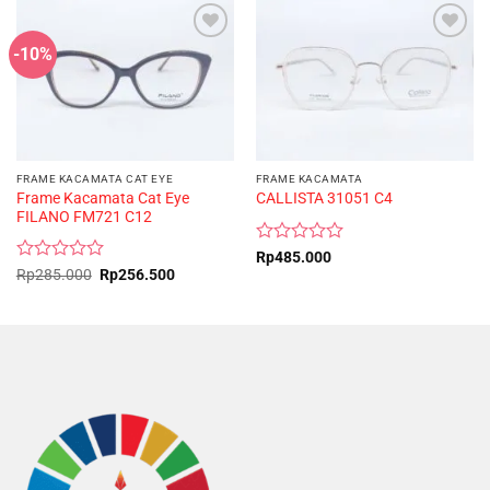
-10%
FRAME KACAMATA CAT EYE
FRAME KACAMATA
Frame Kacamata Cat Eye
CALLISTA 31051 C4
FILANO FM721 C12
Rated
Rp
485.000
0
Rated
Original
Current
Rp
285.000
Rp
256.500
price
price
out
0
was:
is:
of
out
Rp285.000.
Rp256.500.
5
of
5