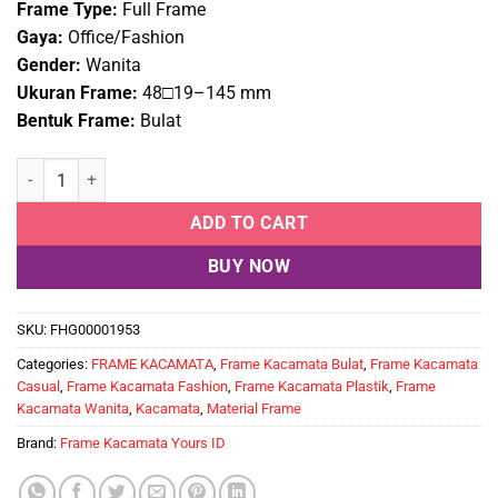
Frame Type:
Full Frame
Gaya:
Office/Fashion
Gender:
Wanita
Ukuran Frame:
48□19–145 mm
Bentuk Frame:
Bulat
Frame kacamata wanita YOURS ID 1202 C4 quantity
ADD TO CART
BUY NOW
SKU:
FHG00001953
Categories:
FRAME KACAMATA
,
Frame Kacamata Bulat
,
Frame Kacamata
Casual
,
Frame Kacamata Fashion
,
Frame Kacamata Plastik
,
Frame
Kacamata Wanita
,
Kacamata
,
Material Frame
Brand:
Frame Kacamata Yours ID