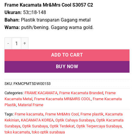
Frame Kacamata Mr&Mrs Cool S3057 C2
Ukuran:
53□18-148
Bahan:
Plastik transparan Gagang metal
Warna:
putih/bening. Gagang warna gold.
Frame Kacamata Mr&Mrs Cool S3057 C2 quantity
ADD TO CART
BUY NOW
SKU:
FKMCPMT5DW00153
Categories:
FRAME KACAMATA
,
Frame Kacamata Branded
,
Frame
Kacamata Metal
,
Frame Kacamata MR&MRS COOL
,
Frame Kacamata
Plastik
,
Material Frame
Tags:
Frame kacamata
,
Frame Mr&Mrs Cool
,
Frame plastik
,
Kacamata
Kekinian
,
KACAMATA KOREA
,
Optik Cahaya Surabaya
,
Optik Kacamata
Surabaya
,
Optik Surabaya
,
Optik Terdekat
,
Optik Terpercaya Surabaya
,
toko kacamata
,
toko optik surabaya