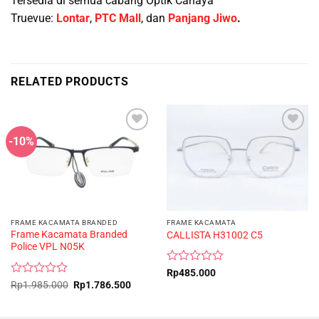
Tersedia di semua cabang Optik Cahaya
Truevue:
Lontar
,
PTC Mall
, dan
Panjang Jiwo
.
RELATED PRODUCTS
-10%
FRAME KACAMATA BRANDED
FRAME KACAMATA
Frame Kacamata Branded
CALLISTA H31002 C5
Police VPL N05K
Rated
Rp
485.000
0
Rated
Original
Current
Rp
1.985.000
Rp
1.786.500
price
price
out
0
was:
is:
of
out
Rp1.985.000.
Rp1.786.500.
5
of