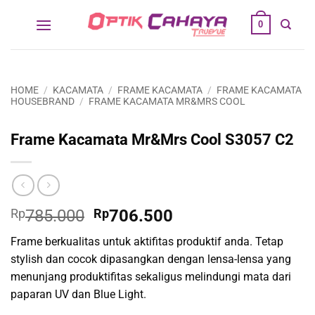
Skip
0
to
content
HOME
/
KACAMATA
/
FRAME KACAMATA
/
FRAME KACAMATA
HOUSEBRAND
/
FRAME KACAMATA MR&MRS COOL
Frame Kacamata Mr&Mrs Cool S3057 C2
Original
Current
Rp
785.000
Rp
706.500
price
price
Frame berkualitas untuk aktifitas produktif anda. Tetap
was:
is:
stylish dan cocok dipasangkan dengan lensa-lensa yang
Rp785.000.
Rp706.500.
menunjang produktifitas sekaligus melindungi mata dari
paparan UV dan Blue Light.