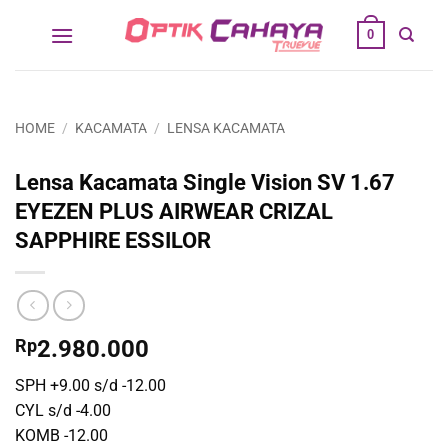
Skip
0
to
content
HOME
/
KACAMATA
/
LENSA KACAMATA
Lensa Kacamata Single Vision SV 1.67
EYEZEN PLUS AIRWEAR CRIZAL
SAPPHIRE ESSILOR
Rp
2.980.000
SPH +9.00 s/d -12.00
CYL s/d -4.00
KOMB -12.00