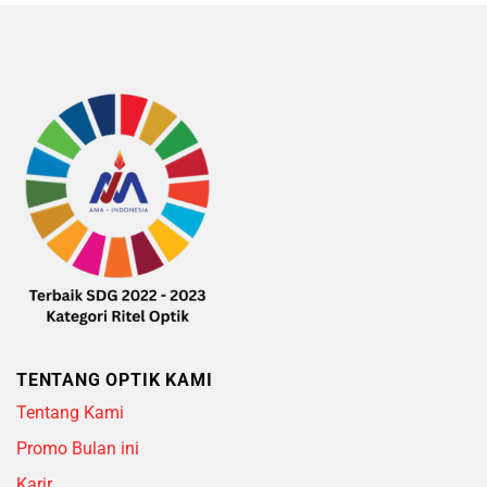
5
of
5
TENTANG OPTIK KAMI
Tentang Kami
Promo Bulan ini
Karir