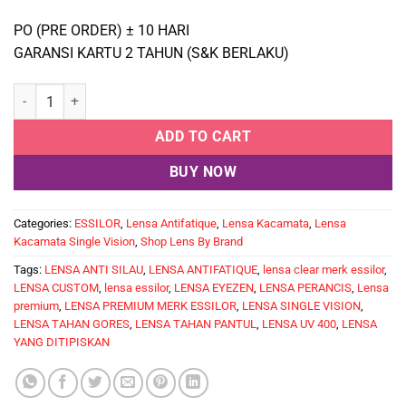
PO (PRE ORDER) ± 10 HARI
GARANSI KARTU 2 TAHUN (S&K BERLAKU)
Lensa Kacamata Single Vision SV 1.67 EYEZEN PLUS AIRWEAR CRI
ADD TO CART
BUY NOW
Categories:
ESSILOR
,
Lensa Antifatique
,
Lensa Kacamata
,
Lensa
Kacamata Single Vision
,
Shop Lens By Brand
Tags:
LENSA ANTI SILAU
,
LENSA ANTIFATIQUE
,
lensa clear merk essilor
,
LENSA CUSTOM
,
lensa essilor
,
LENSA EYEZEN
,
LENSA PERANCIS
,
Lensa
premium
,
LENSA PREMIUM MERK ESSILOR
,
LENSA SINGLE VISION
,
LENSA TAHAN GORES
,
LENSA TAHAN PANTUL
,
LENSA UV 400
,
LENSA
YANG DITIPISKAN