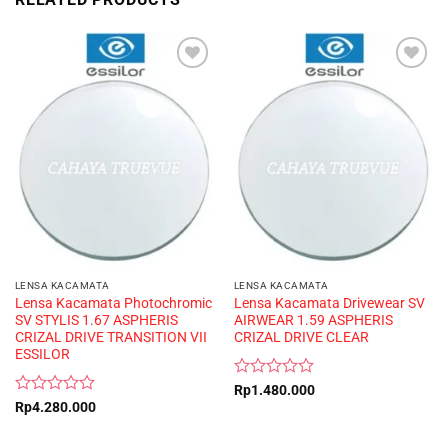
LENSA KACAMATA
LENSA KACAMATA
Lensa Kacamata Photochromic
Lensa Kacamata Drivewear SV
SV STYLIS 1.67 ASPHERIS
AIRWEAR 1.59 ASPHERIS
CRIZAL DRIVE TRANSITION VII
CRIZAL DRIVE CLEAR
ESSILOR
Rated
Rp
1.480.000
0
Rated
Rp
4.280.000
out
0
of
out