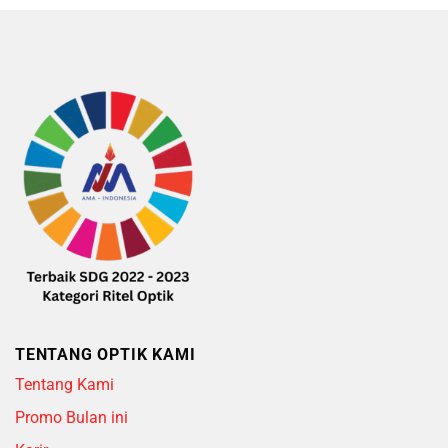
5
of
5
TENTANG OPTIK KAMI
Tentang Kami
Promo Bulan ini