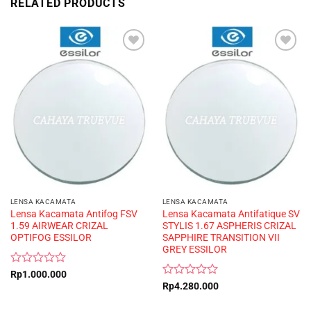
RELATED PRODUCTS
LENSA KACAMATA
LENSA KACAMATA
Lensa Kacamata Antifog FSV
Lensa Kacamata Antifatique SV
1.59 AIRWEAR CRIZAL
STYLIS 1.67 ASPHERIS CRIZAL
OPTIFOG ESSILOR
SAPPHIRE TRANSITION VII
GREY ESSILOR
Rated
Rp
1.000.000
0
Rated
Rp
4.280.000
out
0
of
out