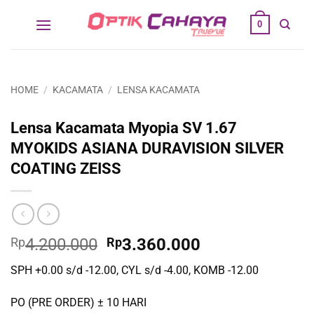
Skip
0
to
content
HOME
/
KACAMATA
/
LENSA KACAMATA
Lensa Kacamata Myopia SV 1.67
MYOKIDS ASIANA DURAVISION SILVER
COATING ZEISS
Original
Current
Rp
4.200.000
Rp
3.360.000
price
price
SPH +0.00 s/d -12.00, CYL s/d -4.00, KOMB -12.00
was:
is:
Rp4.200.000.
Rp3.360.000.
PO (PRE ORDER) ± 10 HARI