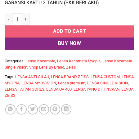
GARANSI KARTU 2 TAHUN (S&K BERLAKU)
Lensa Kacamata Myopia SV 1.67 MYOKIDS ASIANA DURAVISION SIL
ADD TO CART
BUY NOW
Categories:
Lensa Kacamata
,
Lensa Kacamata Myopia
,
Lensa Kacamata
Single Vision
,
Shop Lens By Brand
,
Zeiss
Tags:
LENSA ANTI SILAU
,
LENSA BRAND ZEISS
,
LENSA CUSTOM
,
LENSA
MYOPIA
,
LENSA MYOVISION
,
Lensa premium
,
LENSA SINGLE VISION
,
LENSA TAHAN GORES
,
LENSA UV 400
,
LENSA YANG DITIPISKAN
,
LENSA
ZEISS