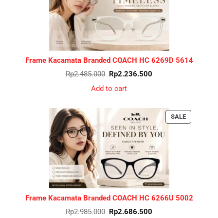
Frame Kacamata Branded COACH HC 6269D 5614
Original
Current
Rp
2.485.000
Rp
2.236.500
price
price
was:
is:
Add to cart
Rp2.485.000.
Rp2.236.500.
PRODUCT
SALE
ON
SALE
Frame Kacamata Branded COACH HC 6266U 5002
Original
Current
Rp
2.985.000
Rp
2.686.500
price
price