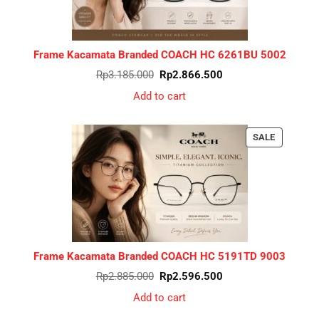
Frame Kacamata Branded COACH HC 6261BU 5002
Original
Current
Rp
3.185.000
Rp
2.866.500
price
price
was:
is:
Add to cart
Rp3.185.000.
Rp2.866.500.
PRODUCT
SALE
ON
SALE
Frame Kacamata Branded COACH HC 5191TD 9003
Original
Current
Rp
2.885.000
Rp
2.596.500
price
price
was:
is:
Add to cart
Rp2.885.000.
Rp2.596.500.