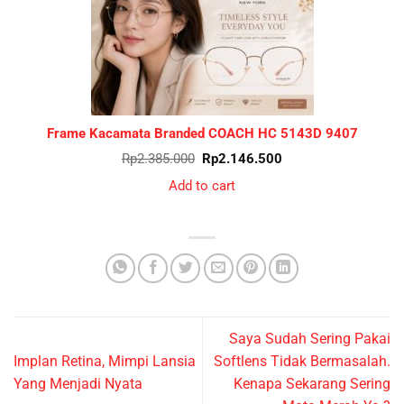
SALE
Frame Kacamata Branded COACH HC 5143D 9407
Original
Current
Rp
2.385.000
Rp
2.146.500
price
price
was:
is:
Add to cart
Rp2.385.000.
Rp2.146.500.
Saya Sudah Sering Pakai
Implan Retina, Mimpi Lansia
Softlens Tidak Bermasalah.
Yang Menjadi Nyata
Kenapa Sekarang Sering