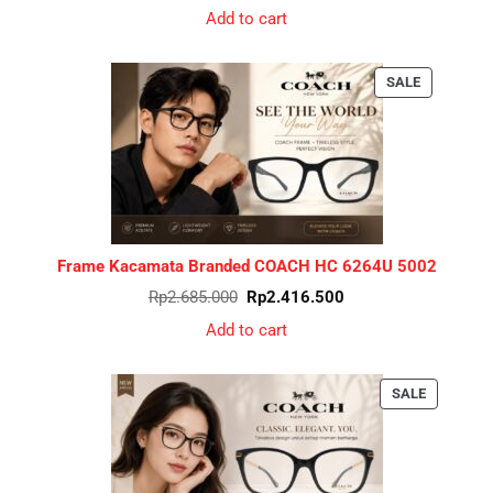
was:
is:
Add to cart
Rp2.985.000.
Rp2.686.500.
PRODUCT
SALE
ON
SALE
Frame Kacamata Branded COACH HC 6264U 5002
Original
Current
Rp
2.685.000
Rp
2.416.500
price
price
was:
is:
Add to cart
Rp2.685.000.
Rp2.416.500.
PRODUCT
SALE
ON
SALE