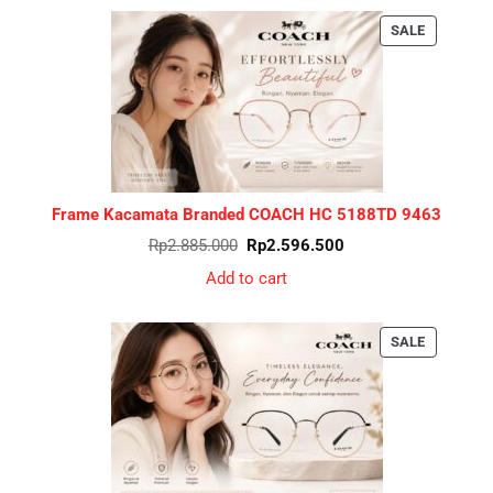
PRODUCT
SALE
ON
SALE
Frame Kacamata Branded COACH HC 5188TD 9463
Original
Current
Rp
2.885.000
Rp
2.596.500
price
price
was:
is:
Add to cart
Rp2.885.000.
Rp2.596.500.
PRODUCT
SALE
ON
SALE