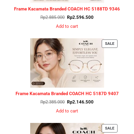
Frame Kacamata Branded COACH HC 5188TD 9346
Original
Current
Rp
2.885.000
Rp
2.596.500
price
price
was:
is:
Add to cart
Rp2.885.000.
Rp2.596.500.
PRODUCT
SALE
ON
SALE
Frame Kacamata Branded COACH HC 5187D 9407
Original
Current
Rp
2.385.000
Rp
2.146.500
price
price
was:
is:
Add to cart
Rp2.385.000.
Rp2.146.500.
PRODUCT
SALE
ON