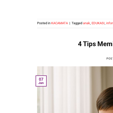
Posted in
KACAMATA
|
Tagged
anak
,
EDUKASI
,
info
4 Tips Memi
POS
07
Jan