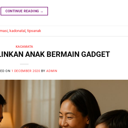
CONTINUE READING
→
rmasi
,
kadonatal
,
tipsanak
KACAMATA
PLINKAN ANAK BERMAIN GADGET
TED ON
1 DECEMBER 2020
BY
ADMIN