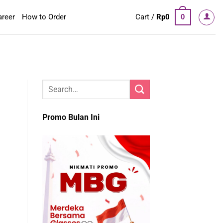
areer
How to Order
Cart /
Rp
0
0
Promo Bulan Ini