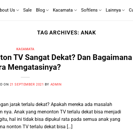
bout Us
Sale
Blog
Kacamata
Softlens
Lainnya
C
TAG ARCHIVES:
ANAK
KACAMATA
ton TV Sangat Dekat? Dan Bagaimana
ra Mengatasinya?
ED ON
21 SEPTEMBER 2021
BY
ADMIN
gan jarak terlalu dekat? Apakah mereka ada masalah
n nya. Anak yang menonton TV terlalu dekat bisa menjadi
tu, hal ini tidak bisa dipukul rata pada semua anak yang
na nonton TV terlalu dekat bisa […]