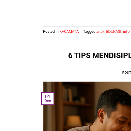
Posted in
KACAMATA
|
Tagged
anak
,
EDUKASI
,
info
6 TIPS MENDISI
POS
01
Dec