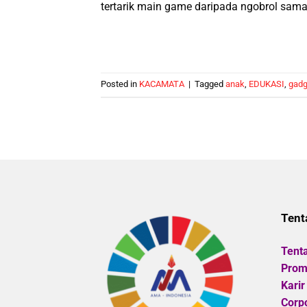
tertarik main game daripada ngobrol sama 
Posted in
KACAMATA
|
Tagged
anak
,
EDUKASI
,
gadg
Tent
Tent
Promo
Karir
Corpo