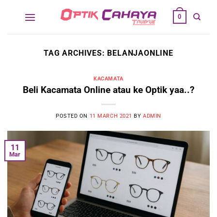
Skip
0
to
content
TAG ARCHIVES:
BELANJAONLINE
KACAMATA
Beli Kacamata Online atau ke Optik yaa..?
POSTED ON
11 MARCH 2021
BY
ADMIN
11
Mar