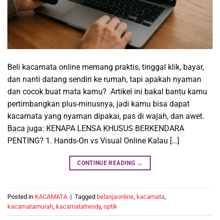
Beli kacamata online memang praktis, tinggal klik, bayar,
dan nanti datang sendiri ke rumah, tapi apakah nyaman
dan cocok buat mata kamu? Artikel ini bakal bantu kamu
pertimbangkan plus-minusnya, jadi kamu bisa dapat
kacamata yang nyaman dipakai, pas di wajah, dan awet.
Baca juga: KENAPA LENSA KHUSUS BERKENDARA
PENTING? 1. Hands-On vs Visual Online Kalau […]
CONTINUE READING
→
Posted in
KACAMATA
|
Tagged
belanjaonline
,
kacamata
,
kacamatamurah
,
kacamatatrendy
,
optik