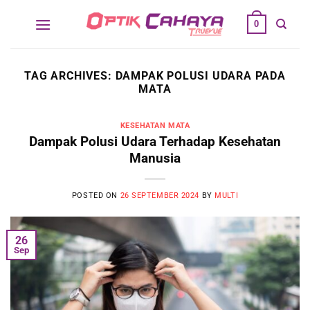
Skip
0
to
content
TAG ARCHIVES:
DAMPAK POLUSI UDARA PADA
MATA
KESEHATAN MATA
Dampak Polusi Udara Terhadap Kesehatan
Manusia
POSTED ON
26 SEPTEMBER 2024
BY
MULTI
26
Sep