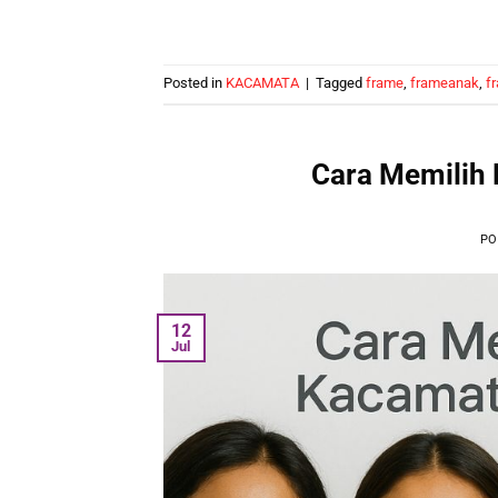
Posted in
KACAMATA
|
Tagged
frame
,
frameanak
,
f
Cara Memilih
PO
12
Jul