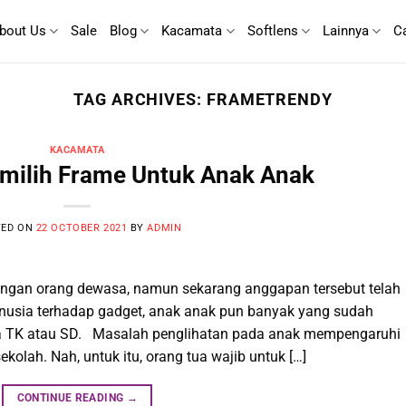
bout Us
Sale
Blog
Kacamata
Softlens
Lainnya
C
TAG ARCHIVES:
FRAMETRENDY
KACAMATA
ilih Frame Untuk Anak Anak
TED ON
22 OCTOBER 2021
BY
ADMIN
engan orang dewasa, namun sekarang anggapan tersebut telah
nusia terhadap gadget, anak anak pun banyak yang sudah
a TK atau SD. Masalah penglihatan pada anak mempengaruhi
kolah. Nah, untuk itu, orang tua wajib untuk […]
CONTINUE READING
→