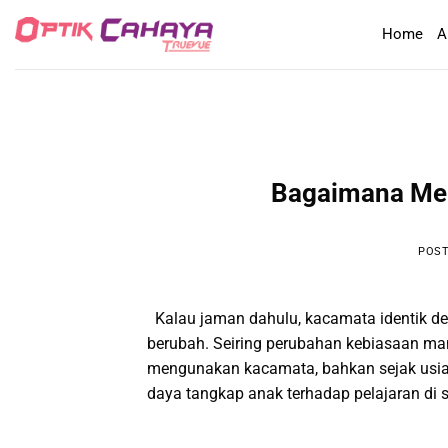
Skip
Home
A
to
content
Bagaimana Mem
POS
Kalau jaman dahulu, kacamata identik d
berubah. Seiring perubahan kebiasaan ma
mengunakan kacamata, bahkan sejak usi
daya tangkap anak terhadap pelajaran di se