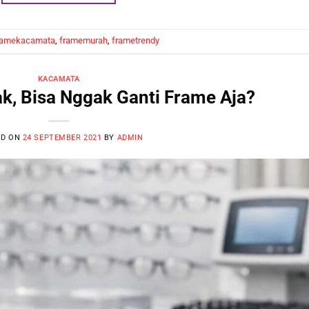
ramekacamata
,
framemurah
,
frametrendy
KACAMATA
k, Bisa Nggak Ganti Frame Aja?
ED ON
24 SEPTEMBER 2021
BY
ADMIN