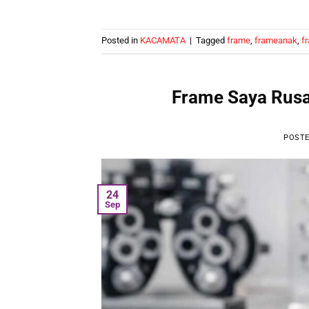
Posted in
KACAMATA
|
Tagged
frame
,
frameanak
,
f
Frame Saya Rusa
POST
24
Sep