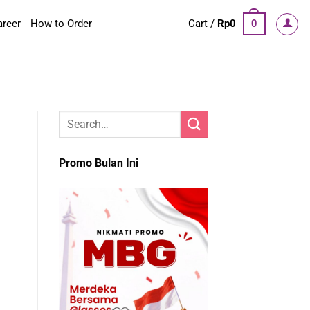
areer
How to Order
Cart /
Rp
0
0
Promo Bulan Ini