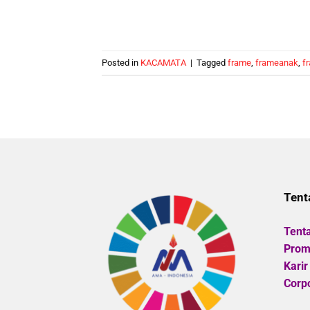
Posted in
KACAMATA
|
Tagged
frame
,
frameanak
,
f
Tent
Tent
Promo
Karir
Corpo