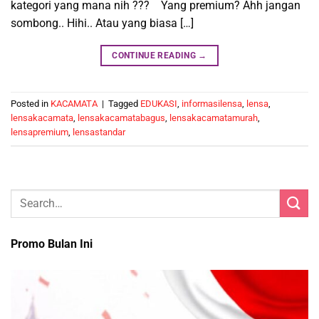
kategori yang mana nih ??? Yang premium? Ahh jangan
sombong.. Hihi.. Atau yang biasa […]
CONTINUE READING
→
Posted in
KACAMATA
|
Tagged
EDUKASI
,
informasilensa
,
lensa
,
lensakacamata
,
lensakacamatabagus
,
lensakacamatamurah
,
lensapremium
,
lensastandar
Promo Bulan Ini