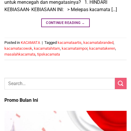
untuk mencegah dan mengatasinya? 1. HINDARI
KEBIASAAN- KEBIASAAN INI: > Melepas kacamata […]
CONTINUE READING
→
Posted in
KACAMATA
|
Tagged
kacamataartis
,
kacamatabranded
,
kacamatacowok
,
kacamatahitam
,
kacamataimpor
,
kacamatakeren
,
masalahkacamata
,
tipskacamata
Promo Bulan Ini